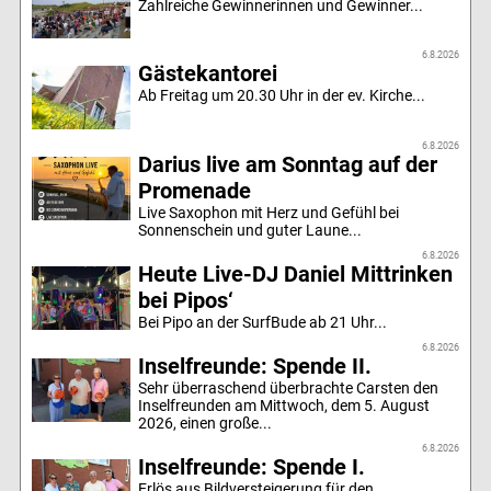
Zahlreiche Gewinnerinnen und Gewinner...
6.8.2026
Gästekantorei
Ab Freitag um 20.30 Uhr in der ev. Kirche...
6.8.2026
Darius live am Sonntag auf der
Promenade
Live Saxophon mit Herz und Gefühl bei
Sonnenschein und guter Laune...
6.8.2026
Heute Live-DJ Daniel Mittrinken
bei Pipos‘
Bei Pipo an der SurfBude ab 21 Uhr...
6.8.2026
Inselfreunde: Spende II.
Sehr überraschend überbrachte Carsten den
Inselfreunden am Mittwoch, dem 5. August
2026, einen große...
6.8.2026
Inselfreunde: Spende I.
Erlös aus Bildversteigerung für den