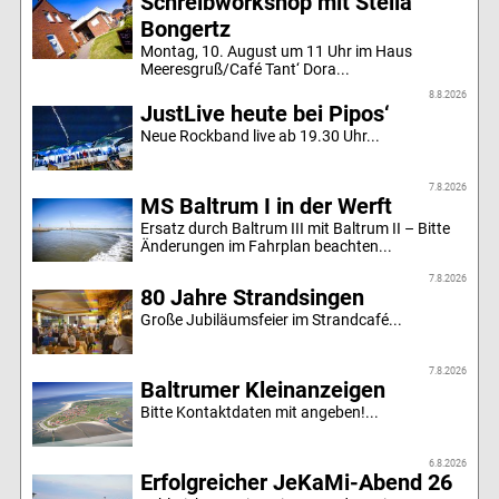
Schreibworkshop mit Stella
Bongertz
Montag, 10. August um 11 Uhr im Haus
Meeresgruß/Café Tant‘ Dora...
8.8.2026
JustLive heute bei Pipos‘
Neue Rockband live ab 19.30 Uhr...
7.8.2026
MS Baltrum I in der Werft
Ersatz durch Baltrum III mit Baltrum II – Bitte
Änderungen im Fahrplan beachten...
7.8.2026
80 Jahre Strandsingen
Große Jubiläumsfeier im Strandcafé...
7.8.2026
Baltrumer Kleinanzeigen
Bitte Kontaktdaten mit angeben!...
6.8.2026
Erfolgreicher JeKaMi-Abend 26