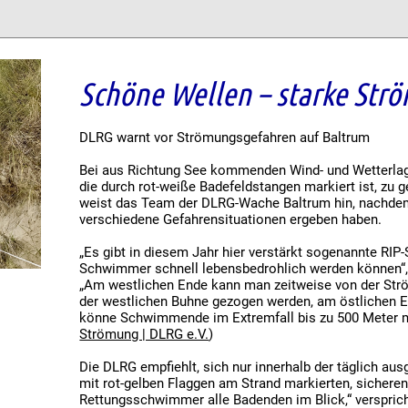
Schöne Wellen – starke Str
DLRG warnt vor Strömungsgefahren auf Baltrum
Bei aus Richtung See kommenden Wind- und Wetterlag
die durch rot-weiße Badefeldstangen markiert ist, z
weist das Team der DLRG-Wache Baltrum hin, nachde
verschiedene Gefahrensituationen ergeben haben.
„Es gibt in diesem Jahr hier verstärkt sogenannte RIP
Schwimmer schnell lebensbedrohlich werden können“
„Am westlichen Ende kann man zeitweise von der Strö
der westlichen Buhne gezogen werden, am östlichen E
könne Schwimmende im Extremfall bis zu 500 Meter m
Strömung | DLRG e.V.
)
Die DLRG empfiehlt, sich nur innerhalb der täglich au
mit rot-gelben Flaggen am Strand markierten, sicheren
Rettungsschwimmer alle Badenden im Blick,“ verspr