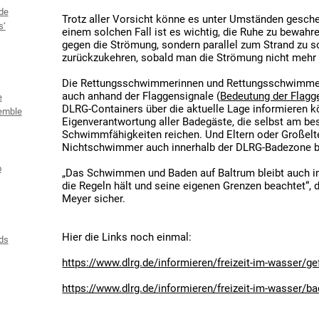
de
Trotz aller Vorsicht könne es unter Umständen gesche
s‘
einem solchen Fall ist es wichtig, die Ruhe zu bewahr
gegen die Strömung, sondern parallel zum Strand zu 
zurückzukehren, sobald man die Strömung nicht mehr 
Die Rettungsschwimmerinnen und Rettungsschwimmer 
auch anhand der Flaggensignale (
Bedeutung der Flagge
e
DLRG-Containers über die aktuelle Lage informieren k
emble
Eigenverantwortung aller Badegäste, die selbst am bes
Schwimmfähigkeiten reichen. Und Eltern oder Großelte
Nichtschwimmer auch innerhalb der DLRG-Badezone be
b
„Das Schwimmen und Baden auf Baltrum bleibt auch in
die Regeln hält und seine eigenen Grenzen beachtet“,
Meyer sicher.
Hier die Links noch einmal:
ds
https://www.dlrg.de/informieren/freizeit-im-wasser/
https://www.dlrg.de/informieren/freizeit-im-wasser/b