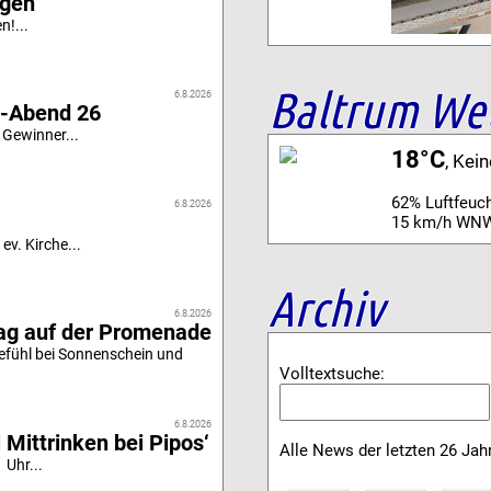
igen
n!...
Baltrum We
6.8.2026
i-Abend 26
 Gewinner...
18°C
, Kei
62% Luftfeuch
6.8.2026
15 km/h WN
ev. Kirche...
Archiv
6.8.2026
tag auf der Promenade
efühl bei Sonnenschein und
Volltextsuche:
6.8.2026
 Mittrinken bei Pipos‘
Alle News der letzten 26 Jah
 Uhr...