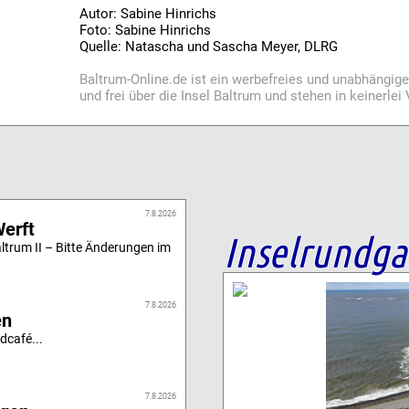
Autor: Sabine Hinrichs
Foto: Sabine Hinrichs
Quelle: Natascha und Sascha Meyer, DLRG
Baltrum-Online.de ist ein werbefreies und unabhängig
und frei über die Insel Baltrum und stehen in keinerle
7.8.2026
Werft
Inselrundg
altrum II – Bitte Änderungen im
7.8.2026
en
dcafé...
7.8.2026