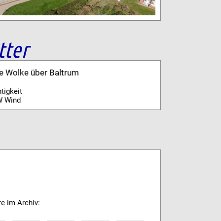
tter
ne Wolke über Baltrum
tigkeit
W Wind
re im Archiv: