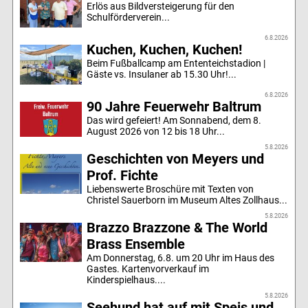
Erlös aus Bildversteigerung für den
Schulförderverein...
6.8.2026
Kuchen, Kuchen, Kuchen!
Beim Fußballcamp am Ententeichstadion |
Gäste vs. Insulaner ab 15.30 Uhr!...
6.8.2026
90 Jahre Feuerwehr Baltrum
Das wird gefeiert! Am Sonnabend, dem 8.
August 2026 von 12 bis 18 Uhr...
5.8.2026
Geschichten von Meyers und
Prof. Fichte
Liebenswerte Broschüre mit Texten von
Christel Sauerborn im Museum Altes Zollhaus...
5.8.2026
Brazzo Brazzone & The World
Brass Ensemble
Am Donnerstag, 6.8. um 20 Uhr im Haus des
Gastes. Kartenvorverkauf im
Kinderspielhaus....
5.8.2026
Seehund hat auf mit Speis und