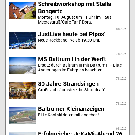
Schreibworkshop mit Stella
Bongertz
Montag, 10. August um 11 Uhr im Haus
Meeresgruß/Café Tant‘ Dora...
8.8.2026
JustLive heute bei Pipos‘
Neue Rockband live ab 19.30 Uhr...
7.8.2026
MS Baltrum I in der Werft
Ersatz durch Baltrum III mit Baltrum II – Bitte
Änderungen im Fahrplan beachten...
7.8.2026
80 Jahre Strandsingen
Große Jubiläumsfeier im Strandcafé...
7.8.2026
Baltrumer Kleinanzeigen
Bitte Kontaktdaten mit angeben!...
6.8.2026
Erfolgreicher JeKaMi-Abend 26