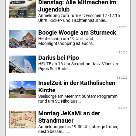
Dienstag: Alle Mitmachen im
Jugendclub
Anmeldung zum Turnier zwischen 17 -17:15
Uhr!!! Kicker- und Tischtennisturnier...
4.8.2026
Boogie Woogie am Sturmeck
Heute schon um 19 Uhr!! Und
Moonlightshopping ist auch!...
4.8.2026
Darius bei Pipo
HEUTE ab 16 Uhr Saxophon-Jazz-Vibes an
Pipos SurfBude...
3.8.2026
InselZeit in der Katholischen
Kirche
Seelsorge am Meer mit buntem Programm
rund um St. Nikolaus...
3.8.2026
Montag JeKaMi an der
Strandmauer
Anmeldungen bis 19.30 Uhr, aber: je früher,
desto besser.......