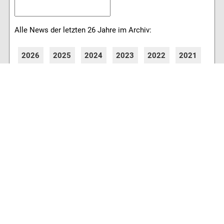
Alle News der letzten 26 Jahre im Archiv:
2026
2025
2024
2023
2022
2021
2020
2019
2018
2017
2016
2015
2014
2013
2012
2011
2010
2009
2008
2007
2006
2005
2004
2003
2002
2001
8773 Artikel online verfügbar
Webcams