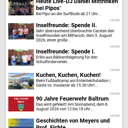
Heute Live-DJ Daniel Mittrinken
bei Pipos‘
Bei Pipo an der SurfBude ab 21 Uhr...
6.8.2026
Inselfreunde: Spende II.
Sehr überraschend überbrachte Carsten den
Inselfreunden am Mittwoch, dem 5. August
2026, einen große...
6.8.2026
Inselfreunde: Spende I.
Erlös aus Bildversteigerung für den
Schulförderverein...
6.8.2026
Kuchen, Kuchen, Kuchen!
Beim Fußballcamp am Ententeichstadion |
Gäste vs. Insulaner ab 15.30 Uhr!...
6.8.2026
90 Jahre Feuerwehr Baltrum
Das wird gefeiert! Am Sonnabend, dem 8.
August 2026 von 12 bis 18 Uhr...
5.8.2026
Geschichten von Meyers und
Prof. Fichte