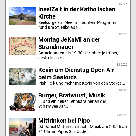
3.8.2026
InselZeit in der Katholischen
Kirche
Seelsorge am Meer mit buntem Programm
rund um St. Nikolaus...
3.8.2026
Montag JeKaMi an der
Strandmauer
Anmeldungen bis 19.30 Uhr, aber: je früher,
desto besser.......
3.8.2026
Kevin am Dienstag Open Air
beim Sealords
Irish Folk und mehr mit Kevin von den Stokes...
3.8.2026
Burger, Bratwurst, Musik
... und ein neuer Tennistrainer an der
SchirmSeaBar...
2.8.2026
Mittrinken bei Pipo
DJ Daniel Mittrinken macht Musik am 2.8.26 ab
21 Uhr an Pipos Surfbude...