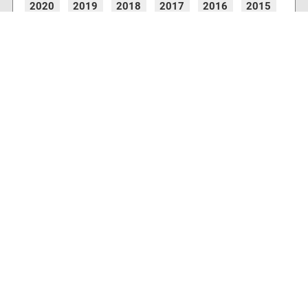
2020
2019
2018
2017
2016
2015
2014
2013
2012
2011
2010
2009
2008
2007
2006
2005
2004
2003
2002
2001
8772 Artikel online verfügbar
Webcams
Diverse Anbieter auf der Insel haben Webcams
installiert, die es Ihnen ermöglichen auch von
zu Hause aus den aktuellen Blick auf Ihre
Urlaubsinsel zu erhalten.