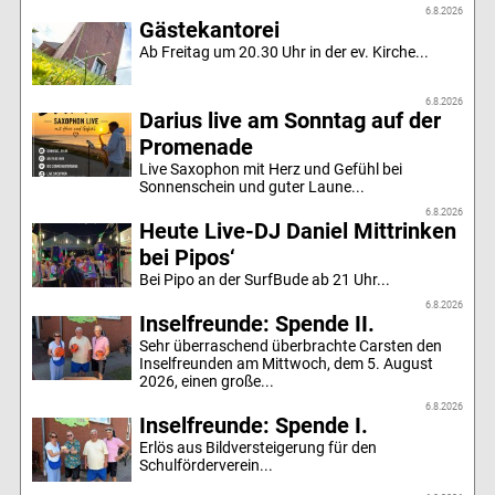
6.8.2026
Gästekantorei
Ab Freitag um 20.30 Uhr in der ev. Kirche...
6.8.2026
Darius live am Sonntag auf der
Promenade
Live Saxophon mit Herz und Gefühl bei
Sonnenschein und guter Laune...
6.8.2026
Heute Live-DJ Daniel Mittrinken
bei Pipos‘
Bei Pipo an der SurfBude ab 21 Uhr...
6.8.2026
Inselfreunde: Spende II.
Sehr überraschend überbrachte Carsten den
Inselfreunden am Mittwoch, dem 5. August
2026, einen große...
6.8.2026
Inselfreunde: Spende I.
Erlös aus Bildversteigerung für den
Schulförderverein...