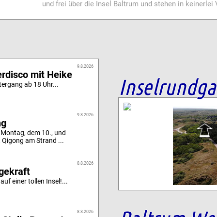
und frei über die Insel Baltrum und stehen in keinerle
9.8.2026
rdisco mit Heike
Inselrundg
ergang ab 18 Uhr...
9.8.2026
ng
 Montag, dem 10., und
t Qigong am Strand ...
8.8.2026
gekraft
uf einer tollen Insel!...
8.8.2026