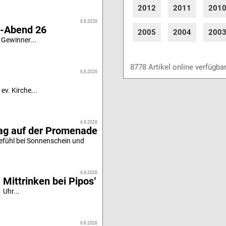
2012
2011
201
6.8.2026
i-Abend 26
2005
2004
200
 Gewinner...
8778 Artikel online verfügba
6.8.2026
ev. Kirche...
6.8.2026
tag auf der Promenade
efühl bei Sonnenschein und
6.8.2026
 Mittrinken bei Pipos‘
 Uhr...
6.8.2026