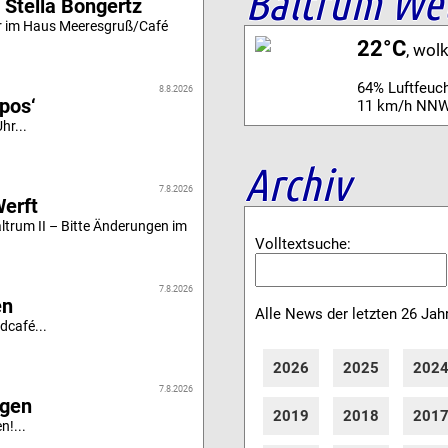
Baltrum We
 Stella Bongertz
r im Haus Meeresgruß/Café
22°C
, wol
64% Luftfeuch
8.8.2026
ipos‘
11 km/h NNW
hr...
Archiv
7.8.2026
Werft
altrum II – Bitte Änderungen im
Volltextsuche:
7.8.2026
en
Alle News der letzten 26 Jah
dcafé...
2026
2025
202
7.8.2026
igen
2019
2018
201
n!...