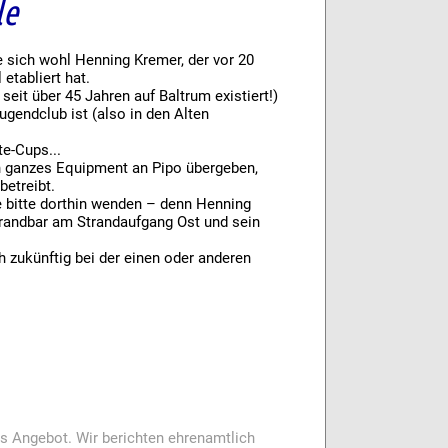
le
e sich wohl Henning Kremer, der vor 20
 etabliert hat.
 seit über 45 Jahren auf Baltrum existiert!)
ugendclub ist (also in den Alten
te-Cups...
n ganzes Equipment an Pipo übergeben,
betreibt.
e bitte dorthin wenden – denn Henning
Strandbar am Strandaufgang Ost und sein
h zukünftig bei der einen oder anderen
es Angebot. Wir berichten ehrenamtlich