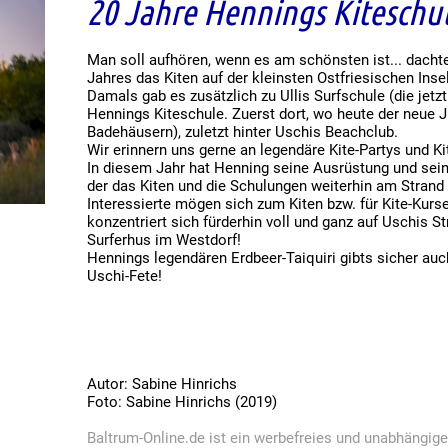
20 Jahre Hennings Kiteschu
Man soll aufhören, wenn es am schönsten ist... dacht
Jahres das Kiten auf der kleinsten Ostfriesischen Insel
Damals gab es zusätzlich zu Ullis Surfschule (die jetzt
Hennings Kiteschule. Zuerst dort, wo heute der neue J
Badehäusern), zuletzt hinter Uschis Beachclub.
Wir erinnern uns gerne an legendäre Kite-Partys und Ki
In diesem Jahr hat Henning seine Ausrüstung und sei
der das Kiten und die Schulungen weiterhin am Strand 
Interessierte mögen sich zum Kiten bzw. für Kite-Kurs
konzentriert sich fürderhin voll und ganz auf Uschis 
Surferhus im Westdorf!
Hennings legendären Erdbeer-Taiquiri gibts sicher auc
Uschi-Fete!
Autor: Sabine Hinrichs
Foto: Sabine Hinrichs (2019)
Baltrum-Online.de ist ein werbefreies und unabhängig