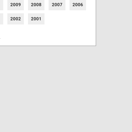
0
2009
2008
2007
2006
3
2002
2001
r