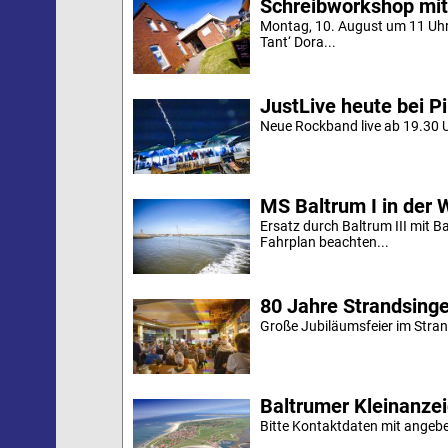
Schreibworkshop mit
Montag, 10. August um 11 Uh
Tant‘ Dora...
JustLive heute bei P
Neue Rockband live ab 19.30 U
MS Baltrum I in der 
Ersatz durch Baltrum III mit B
Fahrplan beachten...
80 Jahre Strandsing
Große Jubiläumsfeier im Stran
Baltrumer Kleinanze
Bitte Kontaktdaten mit angebe