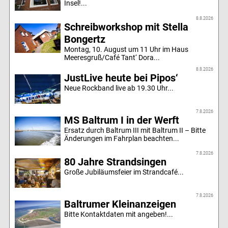
Insel!...
8.8.2026
Schreibworkshop mit Stella
Bongertz
Montag, 10. August um 11 Uhr im Haus
Meeresgruß/Café Tant‘ Dora...
8.8.2026
JustLive heute bei Pipos‘
Neue Rockband live ab 19.30 Uhr...
7.8.2026
MS Baltrum I in der Werft
Ersatz durch Baltrum III mit Baltrum II – Bitte
Änderungen im Fahrplan beachten...
7.8.2026
80 Jahre Strandsingen
Große Jubiläumsfeier im Strandcafé...
7.8.2026
Baltrumer Kleinanzeigen
Bitte Kontaktdaten mit angeben!...