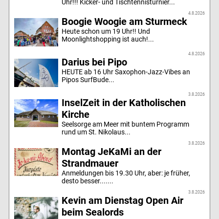
Uhr!!! Kicker- und Tischtennisturnier...
4.8.2026
Boogie Woogie am Sturmeck
Heute schon um 19 Uhr!! Und
Moonlightshopping ist auch!...
4.8.2026
Darius bei Pipo
HEUTE ab 16 Uhr Saxophon-Jazz-Vibes an
Pipos SurfBude...
3.8.2026
InselZeit in der Katholischen
Kirche
Seelsorge am Meer mit buntem Programm
rund um St. Nikolaus...
3.8.2026
Montag JeKaMi an der
Strandmauer
Anmeldungen bis 19.30 Uhr, aber: je früher,
desto besser.......
3.8.2026
Kevin am Dienstag Open Air
beim Sealords