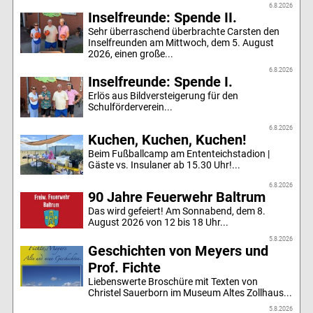
6.8.2026
Inselfreunde: Spende II.
Sehr überraschend überbrachte Carsten den
Inselfreunden am Mittwoch, dem 5. August
2026, einen große...
6.8.2026
Inselfreunde: Spende I.
Erlös aus Bildversteigerung für den
Schulförderverein...
6.8.2026
Kuchen, Kuchen, Kuchen!
Beim Fußballcamp am Ententeichstadion |
Gäste vs. Insulaner ab 15.30 Uhr!...
6.8.2026
90 Jahre Feuerwehr Baltrum
Das wird gefeiert! Am Sonnabend, dem 8.
August 2026 von 12 bis 18 Uhr...
5.8.2026
Geschichten von Meyers und
Prof. Fichte
Liebenswerte Broschüre mit Texten von
Christel Sauerborn im Museum Altes Zollhaus...
5.8.2026