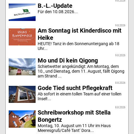
9.8.2026
B.-L.-Update
Für den 10.08.2026...
9.8.2026
Am Sonntag ist Kinderdisco mit
Heike
HEUTE! Tanz in den Sonnenuntergang ab 18
Uhr...
9.8.2026
Mo und Di kein Qigong
Schietwetter angekündigt: Am Montag, dem
10., und Dienstag, dem 11. August, fällt Qigong
am Strand ...
8.8.2026
Gode Tied sucht Pflegekraft
Ab sofort in einem tollen Team auf einer tollen
Insel!...
8.8.2026
Schreibworkshop mit Stella
Bongertz
Montag, 10. August um 11 Uhr im Haus
Meeresgruß/Café Tant‘ Dora...