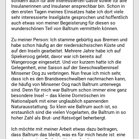
sondern auch für alle interessierten Gäste sowie für alle
Insulanerinnen und Insulaner ansprechbar bin. Schon in
den ersten Tagen meines Einsatzes habe ich dort viele
sehr interessierte Inselgäste gesprochen und hoffentlich
auch etwas von meiner Begeisterung für diesen so
wunderschönen Teil von Baltrum vermitteln können.
Zu meiner Person: Ich stamme gebürtig aus Bremen und
habe schon häufig an der niedersächsischen Küste und
auf den Inseln gearbeitet. Mehrere Jahre habe ich auf
Spiekeroog gelebt, davor war ich bereits auf
Wangerooge eingesetzt. Und vor kurzem hatte ich die
Gelegenheit, eine Saison auf der Seeschwalbeninsel
Minsener Oog zu verbringen. Nun freue ich mich sehr,
dass ich es den Brandseeschwalben nachmachen kann,
die häufig von Minsener Oog nach Baltrum unterwegs
sind. Denn für mich war Baltrum schon immer eine ganz
besondere Insel – das kleine Dornröschen im
Nationalpark mit einer unglaublich spannenden
Naturausstattung. So klein wie Baltrum auch ist, so
erstaunlich sind die vielen Vogelarten, die Baltrum in so
hoher Zahl als Brut- und Ratsvögel beherbergt.
Ich möchte mit meiner Arbeit etwas dazu beitragen,
dass Baltrum das bleibt, was es für mich heute ist: eine