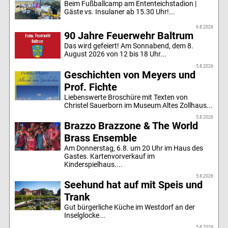
Beim Fußballcamp am Ententeichstadion |
Gäste vs. Insulaner ab 15.30 Uhr!...
6.8.2026
90 Jahre Feuerwehr Baltrum
Das wird gefeiert! Am Sonnabend, dem 8.
August 2026 von 12 bis 18 Uhr...
5.8.2026
Geschichten von Meyers und
Prof. Fichte
Liebenswerte Broschüre mit Texten von
Christel Sauerborn im Museum Altes Zollhaus...
5.8.2026
Brazzo Brazzone & The World
Brass Ensemble
Am Donnerstag, 6.8. um 20 Uhr im Haus des
Gastes. Kartenvorverkauf im
Kinderspielhaus....
5.8.2026
Seehund hat auf mit Speis und
Trank
Gut bürgerliche Küche im Westdorf an der
Inselglocke...
5.8.2026