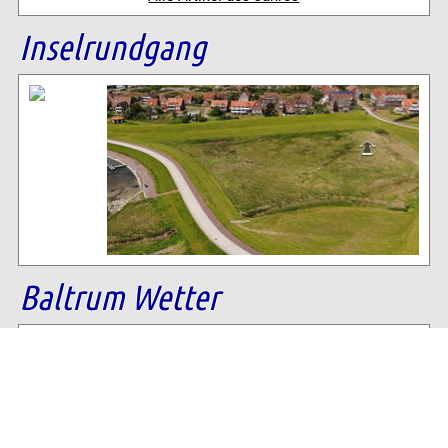
Inselrundgang
Baltrum Wetter
22°C
, Keine Wolke über Baltrum
64% Luftfeuchtigkeit
11 km/h NNW Wind