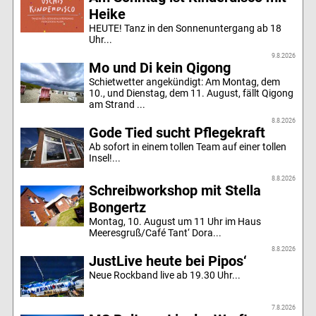
Heike
HEUTE! Tanz in den Sonnenuntergang ab 18
Uhr...
9.8.2026
Mo und Di kein Qigong
Schietwetter angekündigt: Am Montag, dem
10., und Dienstag, dem 11. August, fällt Qigong
am Strand ...
8.8.2026
Gode Tied sucht Pflegekraft
Ab sofort in einem tollen Team auf einer tollen
Insel!...
8.8.2026
Schreibworkshop mit Stella
Bongertz
Montag, 10. August um 11 Uhr im Haus
Meeresgruß/Café Tant‘ Dora...
8.8.2026
JustLive heute bei Pipos‘
Neue Rockband live ab 19.30 Uhr...
7.8.2026