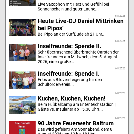
Live Saxophon mit Herz und Gefühl bei
Sonnenschein und guter Laune...
6.8.2026
Heute Live-DJ Daniel Mittrinken
bei Pipos‘
Bei Pipo an der SurfBude ab 21 Uhr...
6.8.2026
Inselfreunde: Spende II.
Sehr überraschend überbrachte Carsten den
Inselfreunden am Mittwoch, dem 5. August
2026, einen große...
6.8.2026
Inselfreunde: Spende I.
Erlös aus Bildversteigerung für den
Schulförderverein...
6.8.2026
Kuchen, Kuchen, Kuchen!
Beim Fußballcamp am Ententeichstadion |
Gäste vs. Insulaner ab 15.30 Uhr!...
6.8.2026
90 Jahre Feuerwehr Baltrum
Das wird gefeiert! Am Sonnabend, dem 8.
August 2026 von 12 bis 18 Uhr...