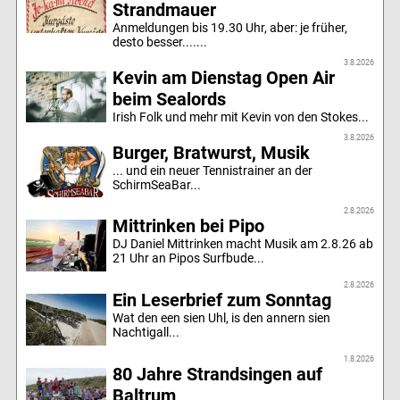
Strandmauer
Anmeldungen bis 19.30 Uhr, aber: je früher,
desto besser.......
3.8.2026
Kevin am Dienstag Open Air
beim Sealords
Irish Folk und mehr mit Kevin von den Stokes...
3.8.2026
Burger, Bratwurst, Musik
... und ein neuer Tennistrainer an der
SchirmSeaBar...
2.8.2026
Mittrinken bei Pipo
DJ Daniel Mittrinken macht Musik am 2.8.26 ab
21 Uhr an Pipos Surfbude...
2.8.2026
Ein Leserbrief zum Sonntag
Wat den een sien Uhl, is den annern sien
Nachtigall...
1.8.2026
80 Jahre Strandsingen auf
Baltrum