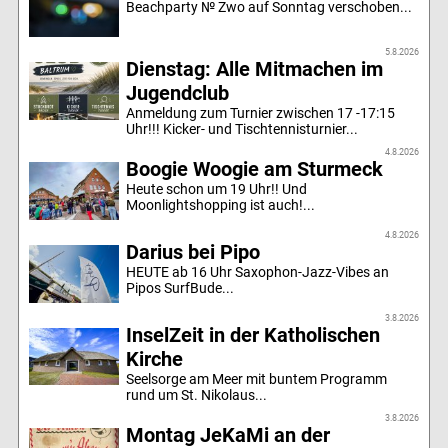
Beachparty № Zwo auf Sonntag verschoben...
5.8.2026
Dienstag: Alle Mitmachen im
Jugendclub
Anmeldung zum Turnier zwischen 17 -17:15
Uhr!!! Kicker- und Tischtennisturnier...
4.8.2026
Boogie Woogie am Sturmeck
Heute schon um 19 Uhr!! Und
Moonlightshopping ist auch!...
4.8.2026
Darius bei Pipo
HEUTE ab 16 Uhr Saxophon-Jazz-Vibes an
Pipos SurfBude...
3.8.2026
InselZeit in der Katholischen
Kirche
Seelsorge am Meer mit buntem Programm
rund um St. Nikolaus...
3.8.2026
Montag JeKaMi an der