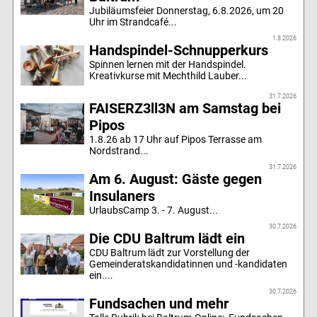
Jubiläumsfeier Donnerstag, 6.8.2026, um 20
Uhr im Strandcafé...
1.8.2026
Handspindel-Schnupperkurs
Spinnen lernen mit der Handspindel.
Kreativkurse mit Mechthild Lauber...
31.7.2026
FAISERZ3ll3N am Samstag bei
Pipos
1.8.26 ab 17 Uhr auf Pipos Terrasse am
Nordstrand...
31.7.2026
Am 6. August: Gäste gegen
Insulaners
UrlaubsCamp 3. - 7. August...
30.7.2026
Die CDU Baltrum lädt ein
CDU Baltrum lädt zur Vorstellung der
Gemeinderatskandidatinnen und -kandidaten
ein....
30.7.2026
Fundsachen und mehr