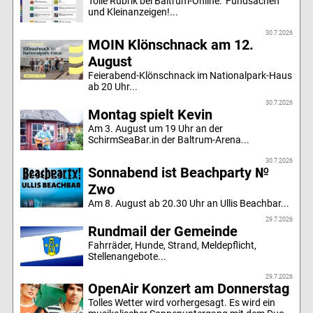
Tolle Rubrik bei Baltrum-Online: Fundsachen
und Kleinanzeigen!...
30.7.2026
MOIN Klönschnack am 12.
August
Feierabend-Klönschnack im Nationalpark-Haus
ab 20 Uhr...
30.7.2026
Montag spielt Kevin
Am 3. August um 19 Uhr an der
SchirmSeaBar.in der Baltrum-Arena...
30.7.2026
Sonnabend ist Beachparty №
Zwo
Am 8. August ab 20.30 Uhr an Ullis Beachbar...
29.7.2026
Rundmail der Gemeinde
Fahrräder, Hunde, Strand, Meldepflicht,
Stellenangebote...
29.7.2026
OpenAir Konzert am Donnerstag
Tolles Wetter wird vorhergesagt. Es wird ein