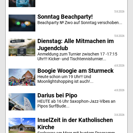
5.8.2026
Sonntag Beachparty!
Beachparty № Zwo auf Sonntag verschoben...
5.8.2026
Dienstag: Alle Mitmachen im
Jugendclub
Anmeldung zum Turnier zwischen 17 -17:15
Uhr!!! Kicker- und Tischtennisturnier...
4.8.2026
Boogie Woogie am Sturmeck
Heute schon um 19 Uhr!! Und
Moonlightshopping ist auch!...
4.8.2026
Darius bei Pipo
HEUTE ab 16 Uhr Saxophon-Jazz-Vibes an
Pipos SurfBude...
3.8.2026
InselZeit in der Katholischen
Kirche
Seelsorge am Meer mit buntem Programm