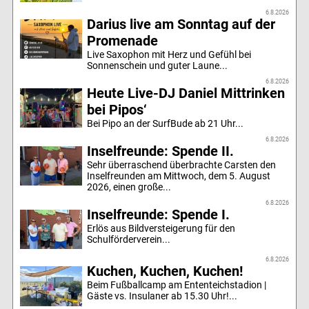
6.8.2026
Darius live am Sonntag auf der
Promenade
Live Saxophon mit Herz und Gefühl bei
Sonnenschein und guter Laune...
6.8.2026
Heute Live-DJ Daniel Mittrinken
bei Pipos‘
Bei Pipo an der SurfBude ab 21 Uhr...
6.8.2026
Inselfreunde: Spende II.
Sehr überraschend überbrachte Carsten den
Inselfreunden am Mittwoch, dem 5. August
2026, einen große...
6.8.2026
Inselfreunde: Spende I.
Erlös aus Bildversteigerung für den
Schulförderverein...
6.8.2026
Kuchen, Kuchen, Kuchen!
Beim Fußballcamp am Ententeichstadion |
Gäste vs. Insulaner ab 15.30 Uhr!...