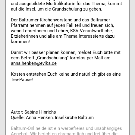
und ausgebildete Multiplikatorin für das Thema, kommt
auf die Insel, um die Grundschulung zu geben.
Der Baltrumer Kirchenvorstand und das Baltrumer
Pfarramt nehmen auf jeden Fall teil und freuen sich,
wenn Lehrerinnen und Lehrer, KSV-Verantwortliche,
Erzieherinnen und alle am Thema Interessierte dazu
kommen!
Damit wir besser planen können, meldet Euch bitte mit
dem Betreff „Grundschulung“ formlos per Mail an:
anna.henken@evlka.de
Kosten entstehen Euch keine und natürlich gibt es eine
Tee-Pause!
Autor: Sabine Hinrichs
Quelle: Anna Henken, Inselkirche Baltrum
Baltrum-Online.de ist ein werbefreies und unabhängiges
Angebot. Wir berichten ehrenamtlich und frei über die