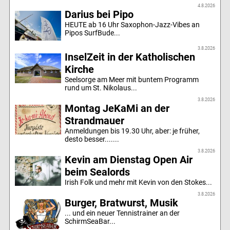
4.8.2026
Darius bei Pipo
HEUTE ab 16 Uhr Saxophon-Jazz-Vibes an
Pipos SurfBude...
3.8.2026
InselZeit in der Katholischen
Kirche
Seelsorge am Meer mit buntem Programm
rund um St. Nikolaus...
3.8.2026
Montag JeKaMi an der
Strandmauer
Anmeldungen bis 19.30 Uhr, aber: je früher,
desto besser.......
3.8.2026
Kevin am Dienstag Open Air
beim Sealords
Irish Folk und mehr mit Kevin von den Stokes...
3.8.2026
Burger, Bratwurst, Musik
... und ein neuer Tennistrainer an der
SchirmSeaBar...