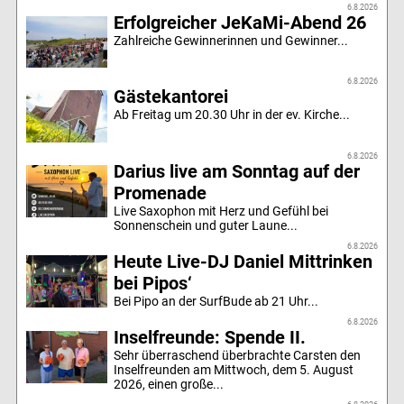
6.8.2026
Erfolgreicher JeKaMi-Abend 26
Zahlreiche Gewinnerinnen und Gewinner...
6.8.2026
Gästekantorei
Ab Freitag um 20.30 Uhr in der ev. Kirche...
6.8.2026
Darius live am Sonntag auf der
Promenade
Live Saxophon mit Herz und Gefühl bei
Sonnenschein und guter Laune...
6.8.2026
Heute Live-DJ Daniel Mittrinken
bei Pipos‘
Bei Pipo an der SurfBude ab 21 Uhr...
6.8.2026
Inselfreunde: Spende II.
Sehr überraschend überbrachte Carsten den
Inselfreunden am Mittwoch, dem 5. August
2026, einen große...