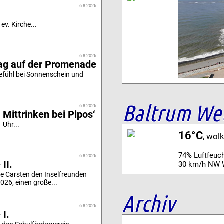
6.8.2026
ev. Kirche...
6.8.2026
tag auf der Promenade
efühl bei Sonnenschein und
Baltrum We
6.8.2026
 Mittrinken bei Pipos‘
 Uhr...
16°C
, wol
74% Luftfeuch
6.8.2026
II.
30 km/h NW 
e Carsten den Inselfreunden
26, einen große...
Archiv
6.8.2026
 I.