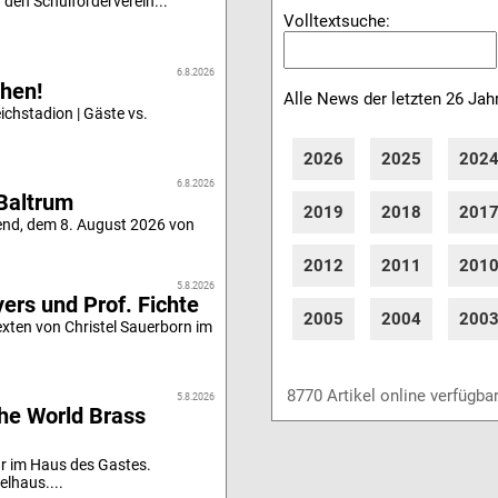
 den Schulförderverein...
Volltextsuche:
6.8.2026
hen!
Alle News der letzten 26 Jah
chstadion | Gäste vs.
2026
2025
202
6.8.2026
Baltrum
2019
2018
201
end, dem 8. August 2026 von
2012
2011
201
5.8.2026
ers und Prof. Fichte
2005
2004
200
xten von Christel Sauerborn im
8770 Artikel online verfügba
5.8.2026
he World Brass
r im Haus des Gastes.
elhaus....