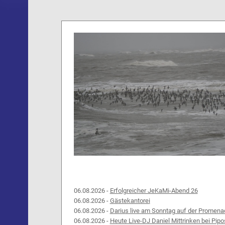
06.08.2026 -
Erfolgreicher JeKaMi-Abend 26
06.08.2026 -
Gästekantorei
06.08.2026 -
Darius live am Sonntag auf der Promena
06.08.2026 -
Heute Live-DJ Daniel Mittrinken bei Pipo