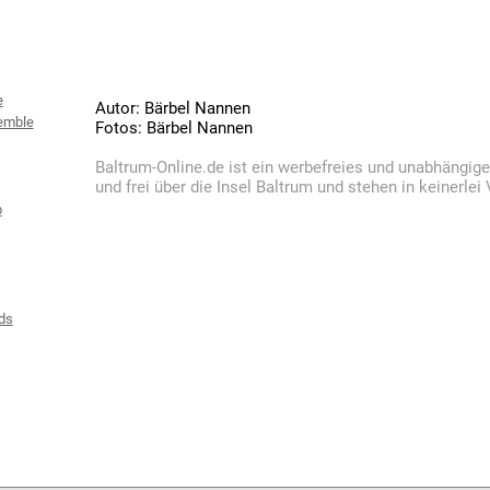
e
Autor: Bärbel Nannen
emble
Fotos: Bärbel Nannen
Baltrum-Online.de ist ein werbefreies und unabhängig
und frei über die Insel Baltrum und stehen in keinerle
b
ds