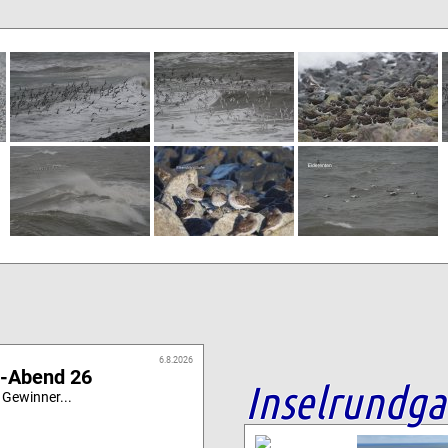
6.8.2026
i-Abend 26
Inselrundg
 Gewinner...