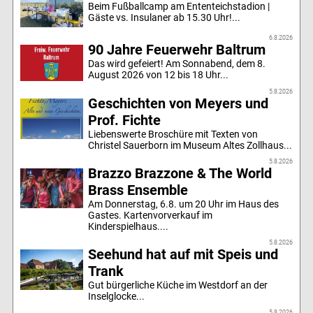
Beim Fußballcamp am Ententeichstadion |
Gäste vs. Insulaner ab 15.30 Uhr!...
6.8.2026
90 Jahre Feuerwehr Baltrum
Das wird gefeiert! Am Sonnabend, dem 8.
August 2026 von 12 bis 18 Uhr...
5.8.2026
Geschichten von Meyers und
Prof. Fichte
Liebenswerte Broschüre mit Texten von
Christel Sauerborn im Museum Altes Zollhaus...
5.8.2026
Brazzo Brazzone & The World
Brass Ensemble
Am Donnerstag, 6.8. um 20 Uhr im Haus des
Gastes. Kartenvorverkauf im
Kinderspielhaus....
5.8.2026
Seehund hat auf mit Speis und
Trank
Gut bürgerliche Küche im Westdorf an der
Inselglocke...
5.8.2026