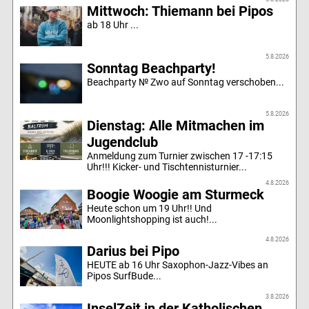
Mittwoch: Thiemann bei Pipos
ab 18 Uhr ...
5.8.2026
Sonntag Beachparty!
Beachparty № Zwo auf Sonntag verschoben...
5.8.2026
Dienstag: Alle Mitmachen im
Jugendclub
Anmeldung zum Turnier zwischen 17 -17:15
Uhr!!! Kicker- und Tischtennisturnier...
4.8.2026
Boogie Woogie am Sturmeck
Heute schon um 19 Uhr!! Und
Moonlightshopping ist auch!...
4.8.2026
Darius bei Pipo
HEUTE ab 16 Uhr Saxophon-Jazz-Vibes an
Pipos SurfBude...
3.8.2026
InselZeit in der Katholischen