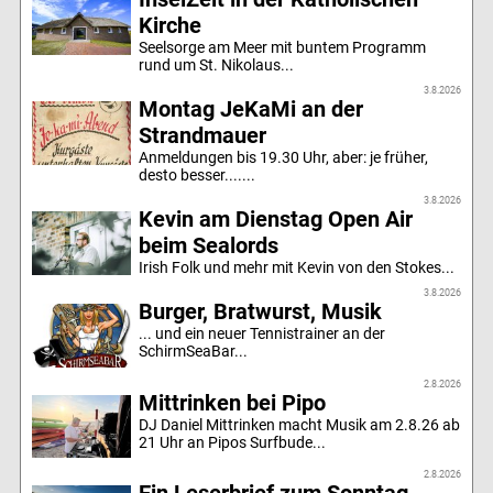
Kirche
Seelsorge am Meer mit buntem Programm
rund um St. Nikolaus...
3.8.2026
Montag JeKaMi an der
Strandmauer
Anmeldungen bis 19.30 Uhr, aber: je früher,
desto besser.......
3.8.2026
Kevin am Dienstag Open Air
beim Sealords
Irish Folk und mehr mit Kevin von den Stokes...
3.8.2026
Burger, Bratwurst, Musik
... und ein neuer Tennistrainer an der
SchirmSeaBar...
2.8.2026
Mittrinken bei Pipo
DJ Daniel Mittrinken macht Musik am 2.8.26 ab
21 Uhr an Pipos Surfbude...
2.8.2026