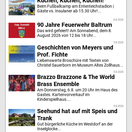
Kuchen, Kuchen, Kuchen!
Beim Fußballcamp am Ententeichstadion |
Gäste vs. Insulaner ab 15.30 Uhr!...
6.8.2026
90 Jahre Feuerwehr Baltrum
Das wird gefeiert! Am Sonnabend, dem 8.
August 2026 von 12 bis 18 Uhr...
5.8.2026
Geschichten von Meyers und
Prof. Fichte
Liebenswerte Broschüre mit Texten von
Christel Sauerborn im Museum Altes Zollhaus...
5.8.2026
Brazzo Brazzone & The World
Brass Ensemble
Am Donnerstag, 6.8. um 20 Uhr im Haus des
Gastes. Kartenvorverkauf im
Kinderspielhaus....
5.8.2026
Seehund hat auf mit Speis und
Trank
Gut bürgerliche Küche im Westdorf an der
Inselglocke...