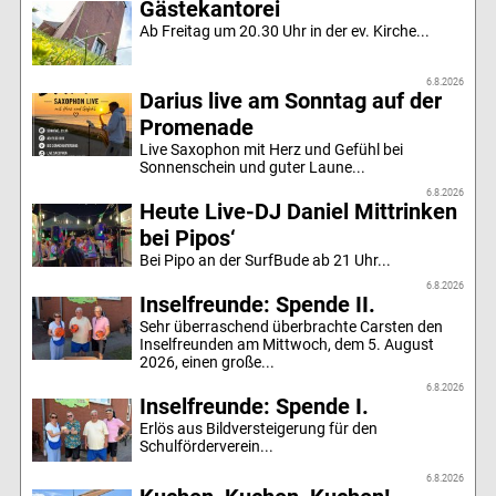
Gästekantorei
Ab Freitag um 20.30 Uhr in der ev. Kirche...
6.8.2026
Darius live am Sonntag auf der
Promenade
Live Saxophon mit Herz und Gefühl bei
Sonnenschein und guter Laune...
6.8.2026
Heute Live-DJ Daniel Mittrinken
bei Pipos‘
Bei Pipo an der SurfBude ab 21 Uhr...
6.8.2026
Inselfreunde: Spende II.
Sehr überraschend überbrachte Carsten den
Inselfreunden am Mittwoch, dem 5. August
2026, einen große...
6.8.2026
Inselfreunde: Spende I.
Erlös aus Bildversteigerung für den
Schulförderverein...
6.8.2026