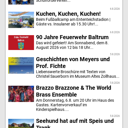
Schulförderverein...
6.8.2026
Kuchen, Kuchen, Kuchen!
Beim Fußballcamp am Ententeichstadion |
Gäste vs. Insulaner ab 15.30 Uhr!...
6.8.2026
90 Jahre Feuerwehr Baltrum
Das wird gefeiert! Am Sonnabend, dem 8.
August 2026 von 12 bis 18 Uhr...
5.8.2026
Geschichten von Meyers und
Prof. Fichte
Liebenswerte Broschüre mit Texten von
Christel Sauerborn im Museum Altes Zollhaus...
5.8.2026
Brazzo Brazzone & The World
Brass Ensemble
Am Donnerstag, 6.8. um 20 Uhr im Haus des
Gastes. Kartenvorverkauf im
Kinderspielhaus....
5.8.2026
Seehund hat auf mit Speis und
Trank