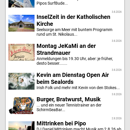
Pipos SurfBude...
3.8.2026
InselZeit in der Katholischen
Kirche
Seelsorge am Meer mit buntem Programm
rund um St. Nikolaus...
3.8.2026
Montag JeKaMi an der
Strandmauer
Anmeldungen bis 19.30 Uhr, aber: je früher,
desto besser.......
3.8.2026
Kevin am Dienstag Open Air
beim Sealords
Irish Folk und mehr mit Kevin von den Stokes...
3.8.2026
Burger, Bratwurst, Musik
... und ein neuer Tennistrainer an der
SchirmSeaBar...
2.8.2026
Mittrinken bei Pipo
DJ Daniel Mittrinken macht Musik am 2.8.26 ab