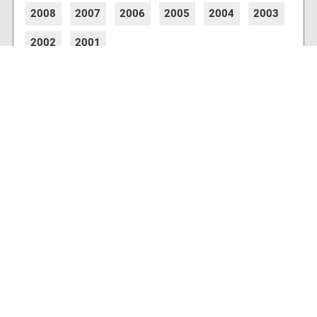
2008
2007
2006
2005
2004
2003
2002
2001
8773 Artikel online verfügbar
Webcams
Diverse Anbieter auf der Insel haben Webcams
installiert, die es Ihnen ermöglichen auch von
zu Hause aus den aktuellen Blick auf Ihre
Urlaubsinsel zu erhalten.
Wetter & Wasser