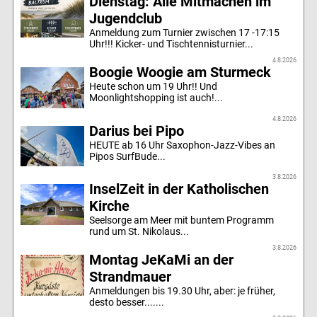
Dienstag: Alle Mitmachen im
Jugendclub
Anmeldung zum Turnier zwischen 17 -17:15
Uhr!!! Kicker- und Tischtennisturnier...
4.8.2026
Boogie Woogie am Sturmeck
Heute schon um 19 Uhr!! Und
Moonlightshopping ist auch!...
4.8.2026
Darius bei Pipo
HEUTE ab 16 Uhr Saxophon-Jazz-Vibes an
Pipos SurfBude...
3.8.2026
InselZeit in der Katholischen
Kirche
Seelsorge am Meer mit buntem Programm
rund um St. Nikolaus...
3.8.2026
Montag JeKaMi an der
Strandmauer
Anmeldungen bis 19.30 Uhr, aber: je früher,
desto besser.......