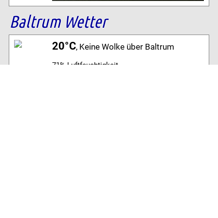
Baltrum Wetter
20°C
, Keine Wolke über Baltrum
71% Luftfeuchtigkeit
18 km/h ONO Wind
Archiv
Volltextsuche:
Alle News der letzten 26 Jahre im Archiv:
2026
2025
2024
2023
2022
2021
2020
2019
2018
2017
2016
2015