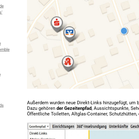
de
s‘
e
emble
b
Außerdem wurden neue Direkt-Links hinzugefügt, um b
ds
Dazu gehören
der Gezeitenpfad
, Aussichtspunkte, Seh
Öffentliche Toiletten, Altglas-Container, Schutzhütten, 