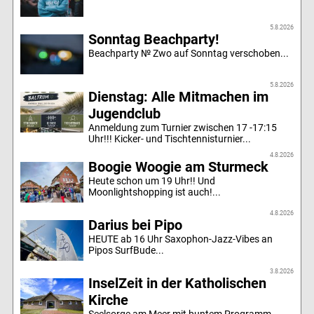
5.8.2026
Sonntag Beachparty!
Beachparty № Zwo auf Sonntag verschoben...
5.8.2026
Dienstag: Alle Mitmachen im
Jugendclub
Anmeldung zum Turnier zwischen 17 -17:15
Uhr!!! Kicker- und Tischtennisturnier...
4.8.2026
Boogie Woogie am Sturmeck
Heute schon um 19 Uhr!! Und
Moonlightshopping ist auch!...
4.8.2026
Darius bei Pipo
HEUTE ab 16 Uhr Saxophon-Jazz-Vibes an
Pipos SurfBude...
3.8.2026
InselZeit in der Katholischen
Kirche
Seelsorge am Meer mit buntem Programm