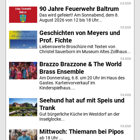
6.8.2026
90 Jahre Feuerwehr Baltrum
Das wird gefeiert! Am Sonnabend, dem 8.
August 2026 von 12 bis 18 Uhr...
5.8.2026
Geschichten von Meyers und
Prof. Fichte
Liebenswerte Broschüre mit Texten von
Christel Sauerborn im Museum Altes Zollhaus...
5.8.2026
Brazzo Brazzone & The World
Brass Ensemble
Am Donnerstag, 6.8. um 20 Uhr im Haus des
Gastes. Kartenvorverkauf im
Kinderspielhaus....
5.8.2026
Seehund hat auf mit Speis und
Trank
Gut bürgerliche Küche im Westdorf an der
Inselglocke...
5.8.2026
Mittwoch: Thiemann bei Pipos
ab 18 Uhr ...