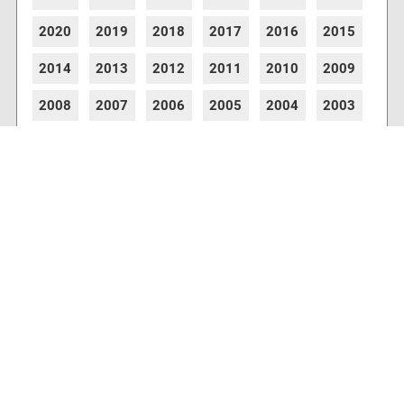
2020
2019
2018
2017
2016
2015
2014
2013
2012
2011
2010
2009
2008
2007
2006
2005
2004
2003
2002
2001
8776 Artikel online verfügbar
Webcams
Diverse Anbieter auf der Insel haben Webcams
installiert, die es Ihnen ermöglichen auch von
zu Hause aus den aktuellen Blick auf Ihre
Urlaubsinsel zu erhalten.