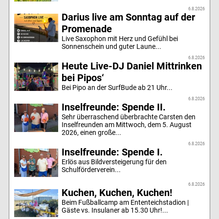
6.8.2026
Darius live am Sonntag auf der
Promenade
Live Saxophon mit Herz und Gefühl bei
Sonnenschein und guter Laune...
6.8.2026
Heute Live-DJ Daniel Mittrinken
bei Pipos‘
Bei Pipo an der SurfBude ab 21 Uhr...
6.8.2026
Inselfreunde: Spende II.
Sehr überraschend überbrachte Carsten den
Inselfreunden am Mittwoch, dem 5. August
2026, einen große...
6.8.2026
Inselfreunde: Spende I.
Erlös aus Bildversteigerung für den
Schulförderverein...
6.8.2026
Kuchen, Kuchen, Kuchen!
Beim Fußballcamp am Ententeichstadion |
Gäste vs. Insulaner ab 15.30 Uhr!...