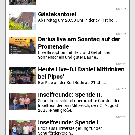
6.8.2026
Gästekantorei
Ab Freitag um 20.30 Uhr in der ev. Kirche...
6.8.2026
Darius live am Sonntag auf der
Promenade
Live Saxophon mit Herz und Gefühl bei
Sonnenschein und guter Laune...
6.8.2026
Heute Live-DJ Daniel Mittrinken
bei Pipos‘
Bei Pipo an der SurfBude ab 21 Uhr...
6.8.2026
Inselfreunde: Spende II.
Sehr überraschend überbrachte Carsten den
Inselfreunden am Mittwoch, dem 5. August
2026, einen große...
6.8.2026
Inselfreunde: Spende I.
Erlös aus Bildversteigerung für den
Schulförderverein...