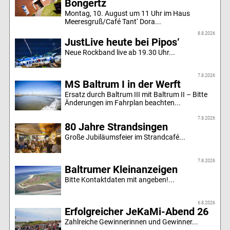
Bongertz
Montag, 10. August um 11 Uhr im Haus
Meeresgruß/Café Tant‘ Dora...
8.8.2026
JustLive heute bei Pipos‘
Neue Rockband live ab 19.30 Uhr...
7.8.2026
MS Baltrum I in der Werft
Ersatz durch Baltrum III mit Baltrum II – Bitte
Änderungen im Fahrplan beachten...
7.8.2026
80 Jahre Strandsingen
Große Jubiläumsfeier im Strandcafé...
7.8.2026
Baltrumer Kleinanzeigen
Bitte Kontaktdaten mit angeben!...
6.8.2026
Erfolgreicher JeKaMi-Abend 26
Zahlreiche Gewinnerinnen und Gewinner...