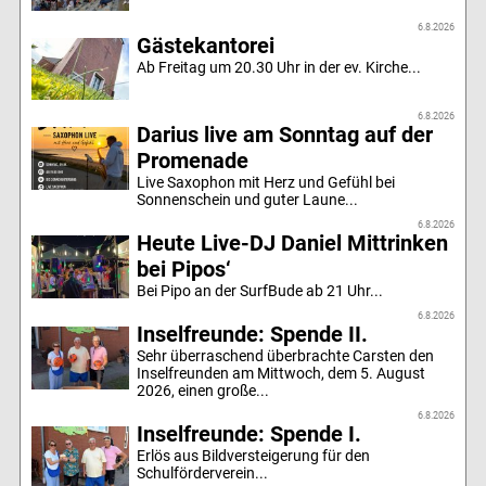
6.8.2026
Gästekantorei
Ab Freitag um 20.30 Uhr in der ev. Kirche...
6.8.2026
Darius live am Sonntag auf der
Promenade
Live Saxophon mit Herz und Gefühl bei
Sonnenschein und guter Laune...
6.8.2026
Heute Live-DJ Daniel Mittrinken
bei Pipos‘
Bei Pipo an der SurfBude ab 21 Uhr...
6.8.2026
Inselfreunde: Spende II.
Sehr überraschend überbrachte Carsten den
Inselfreunden am Mittwoch, dem 5. August
2026, einen große...
6.8.2026
Inselfreunde: Spende I.
Erlös aus Bildversteigerung für den
Schulförderverein...