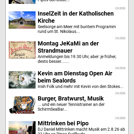
3.8.2026
InselZeit in der Katholischen
Kirche
Seelsorge am Meer mit buntem Programm
rund um St. Nikolaus...
3.8.2026
Montag JeKaMi an der
Strandmauer
Anmeldungen bis 19.30 Uhr, aber: je früher,
desto besser.......
3.8.2026
Kevin am Dienstag Open Air
beim Sealords
Irish Folk und mehr mit Kevin von den Stokes...
3.8.2026
Burger, Bratwurst, Musik
... und ein neuer Tennistrainer an der
SchirmSeaBar...
2.8.2026
Mittrinken bei Pipo
DJ Daniel Mittrinken macht Musik am 2.8.26 ab
21 Uhr an Pipos Surfbude...