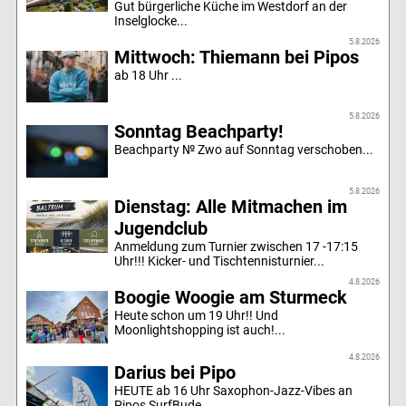
Gut bürgerliche Küche im Westdorf an der
Inselglocke...
5.8.2026
Mittwoch: Thiemann bei Pipos
ab 18 Uhr ...
5.8.2026
Sonntag Beachparty!
Beachparty № Zwo auf Sonntag verschoben...
5.8.2026
Dienstag: Alle Mitmachen im
Jugendclub
Anmeldung zum Turnier zwischen 17 -17:15
Uhr!!! Kicker- und Tischtennisturnier...
4.8.2026
Boogie Woogie am Sturmeck
Heute schon um 19 Uhr!! Und
Moonlightshopping ist auch!...
4.8.2026
Darius bei Pipo
HEUTE ab 16 Uhr Saxophon-Jazz-Vibes an
Pipos SurfBude...