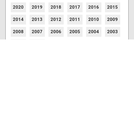
2020
2019
2018
2017
2016
2015
2014
2013
2012
2011
2010
2009
2008
2007
2006
2005
2004
2003
2002
2001
8772 Artikel online verfügbar
Webcams
Diverse Anbieter auf der Insel haben Webcams
installiert, die es Ihnen ermöglichen auch von
zu Hause aus den aktuellen Blick auf Ihre
Urlaubsinsel zu erhalten.