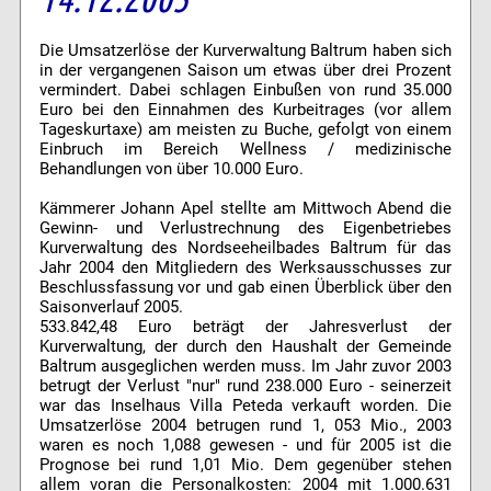
Die Umsatzerlöse der Kurverwaltung Baltrum haben sich
in der vergangenen Saison um etwas über drei Prozent
vermindert. Dabei schlagen Einbußen von rund 35.000
Euro bei den Einnahmen des Kurbeitrages (vor allem
Tageskurtaxe) am meisten zu Buche, gefolgt von einem
Einbruch im Bereich Wellness / medizinische
Behandlungen von über 10.000 Euro.
Kämmerer Johann Apel stellte am Mittwoch Abend die
Gewinn- und Verlustrechnung des Eigenbetriebes
Kurverwaltung des Nordseeheilbades Baltrum für das
Jahr 2004 den Mitgliedern des Werksausschusses zur
Beschlussfassung vor und gab einen Überblick über den
Saisonverlauf 2005.
533.842,48 Euro beträgt der Jahresverlust der
Kurverwaltung, der durch den Haushalt der Gemeinde
Baltrum ausgeglichen werden muss. Im Jahr zuvor 2003
betrugt der Verlust "nur" rund 238.000 Euro - seinerzeit
war das Inselhaus Villa Peteda verkauft worden. Die
Umsatzerlöse 2004 betrugen rund 1, 053 Mio., 2003
waren es noch 1,088 gewesen - und für 2005 ist die
Prognose bei rund 1,01 Mio. Dem gegenüber stehen
allem voran die Personalkosten: 2004 mit 1.000.631