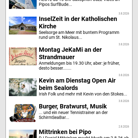
Pipos SurfBude...
3.8.2026
InselZeit in der Katholischen
Kirche
Seelsorge am Meer mit buntem Programm
rund um St. Nikolaus...
3.8.2026
Montag JeKaMi an der
Strandmauer
Anmeldungen bis 19.30 Uhr, aber: je früher,
desto besser.......
3.8.2026
Kevin am Dienstag Open Air
beim Sealords
Irish Folk und mehr mit Kevin von den Stokes...
3.8.2026
Burger, Bratwurst, Musik
... und ein neuer Tennistrainer an der
SchirmSeaBar...
2.8.2026
Mittrinken bei Pipo
DJ Daniel Mittrinken macht Musik am 2.8.26 ab