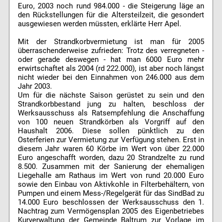
Euro, 2003 noch rund 984.000 - die Steigerung läge an
den Rückstellungen für die Altersteilzeit, die gesondert
ausgewiesen werden müssten, erklärte Herr Apel.
Mit der Strandkorbvermietung ist man für 2005
überraschenderweise zufrieden: Trotz des verregneten -
oder gerade deswegen - hat man 6000 Euro mehr
erwirtschaftet als 2004 (rd 222.000), ist aber noch längst
nicht wieder bei den Einnahmen von 246.000 aus dem
Jahr 2003.
Um für die nächste Saison gerüstet zu sein und den
Strandkorbbestand jung zu halten, beschloss der
Werksausschuss als Ratsempfehlung die Anschaffung
von 100 neuen Strandkörben als Vorgriff auf den
Haushalt 2006. Diese sollen pünktlich zu den
Osterferien zur Vermietung zur Verfügung stehen. Erst in
diesem Jahr waren 60 Körbe im Wert von über 22.000
Euro angeschafft worden, dazu 20 Strandzelte zu rund
8.500. Zusammen mit der Sanierung der ehemaligen
Liegehalle am Rathaus im Wert von rund 20.000 Euro
sowie den Einbau von Aktivkohle in Filterbehältern, von
Pumpen und einem Mess-/Regelgerät für das SindBad zu
14.000 Euro beschlossen der Werksausschuss den 1.
Nachtrag zum Vermögensplan 2005 des Eigenbetriebes
Kurverwaltung der Gemeinde Baltrum zur Vorlage im