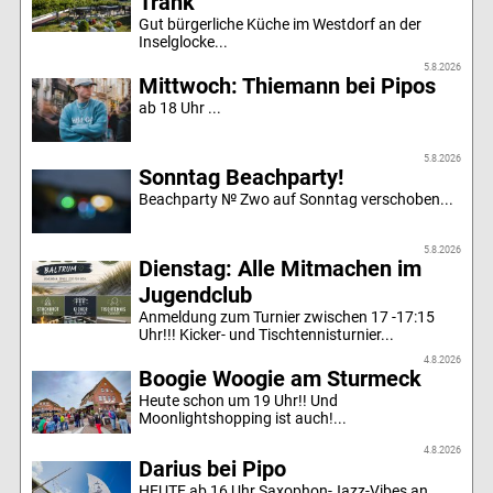
Trank
Gut bürgerliche Küche im Westdorf an der
Inselglocke...
5.8.2026
Mittwoch: Thiemann bei Pipos
ab 18 Uhr ...
5.8.2026
Sonntag Beachparty!
Beachparty № Zwo auf Sonntag verschoben...
5.8.2026
Dienstag: Alle Mitmachen im
Jugendclub
Anmeldung zum Turnier zwischen 17 -17:15
Uhr!!! Kicker- und Tischtennisturnier...
4.8.2026
Boogie Woogie am Sturmeck
Heute schon um 19 Uhr!! Und
Moonlightshopping ist auch!...
4.8.2026
Darius bei Pipo
HEUTE ab 16 Uhr Saxophon-Jazz-Vibes an