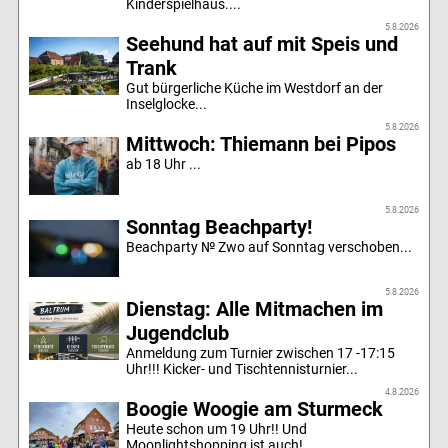
Kinderspielhaus....
5.8.2026
Seehund hat auf mit Speis und
Trank
Gut bürgerliche Küche im Westdorf an der
Inselglocke...
5.8.2026
Mittwoch: Thiemann bei Pipos
ab 18 Uhr ...
5.8.2026
Sonntag Beachparty!
Beachparty № Zwo auf Sonntag verschoben...
5.8.2026
Dienstag: Alle Mitmachen im
Jugendclub
Anmeldung zum Turnier zwischen 17 -17:15
Uhr!!! Kicker- und Tischtennisturnier...
4.8.2026
Boogie Woogie am Sturmeck
Heute schon um 19 Uhr!! Und
Moonlightshopping ist auch!...