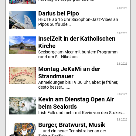
4.8.2026
Darius bei Pipo
HEUTE ab 16 Uhr Saxophon-Jazz-Vibes an
Pipos SurfBude...
3.8.2026
InselZeit in der Katholischen
Kirche
Seelsorge am Meer mit buntem Programm
rund um St. Nikolaus...
3.8.2026
Montag JeKaMi an der
Strandmauer
Anmeldungen bis 19.30 Uhr, aber: je früher,
desto besser.......
3.8.2026
Kevin am Dienstag Open Air
beim Sealords
Irish Folk und mehr mit Kevin von den Stokes...
3.8.2026
Burger, Bratwurst, Musik
... und ein neuer Tennistrainer an der
SchirmSeaBar...