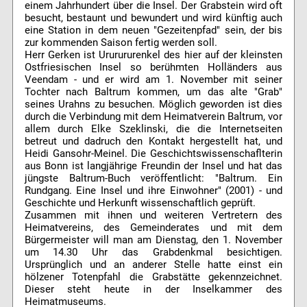
einem Jahrhundert über die Insel. Der Grabstein wird oft
besucht, bestaunt und bewundert und wird künftig auch
eine Station in dem neuen "Gezeitenpfad" sein, der bis
zur kommenden Saison fertig werden soll.
Herr Gerken ist Ururururenkel des hier auf der kleinsten
Ostfriesischen Insel so berühmten Holländers aus
Veendam - und er wird am 1. November mit seiner
Tochter nach Baltrum kommen, um das alte "Grab"
seines Urahns zu besuchen. Möglich geworden ist dies
durch die Verbindung mit dem Heimatverein Baltrum, vor
allem durch Elke Szeklinski, die die Internetseiten
betreut und dadruch den Kontakt hergestellt hat, und
Heidi Gansohr-Meinel. Die Geschichtswissenschaflterin
aus Bonn ist langjährige Freundin der Insel und hat das
jüngste Baltrum-Buch veröffentlicht: "Baltrum. Ein
Rundgang. Eine Insel und ihre Einwohner" (2001) - und
Geschichte und Herkunft wissenschaftlich geprüft.
Zusammen mit ihnen und weiteren Vertretern des
Heimatvereins, des Gemeinderates und mit dem
Bürgermeister will man am Dienstag, den 1. November
um 14.30 Uhr das Grabdenkmal besichtigen.
Ursprünglich und an anderer Stelle hatte einst ein
hölzener Totenpfahl die Grabstätte gekennzeichnet.
Dieser steht heute in der Inselkammer des
Heimatmuseums.