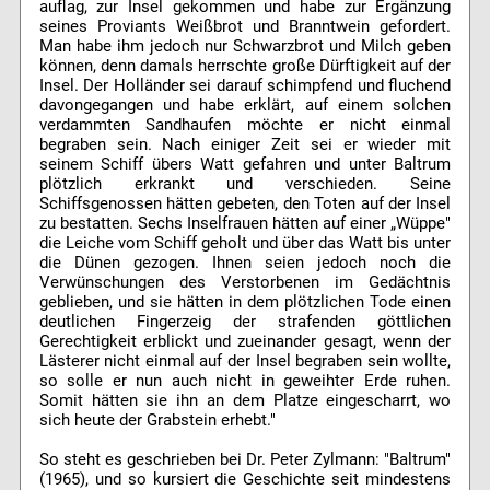
auflag, zur Insel gekommen und habe zur Ergänzung
seines Proviants Weißbrot und Branntwein gefordert.
Man habe ihm jedoch nur Schwarzbrot und Milch geben
können, denn damals herrschte große Dürftigkeit auf der
Insel. Der Holländer sei darauf schimpfend und fluchend
davongegangen und habe erklärt, auf einem solchen
verdammten Sandhaufen möchte er nicht einmal
begraben sein. Nach einiger Zeit sei er wieder mit
seinem Schiff übers Watt gefahren und unter Baltrum
plötzlich erkrankt und verschieden. Seine
Schiffsgenossen hätten gebeten, den Toten auf der Insel
zu bestatten. Sechs Inselfrauen hätten auf einer „Wüppe"
die Leiche vom Schiff geholt und über das Watt bis unter
die Dünen gezogen. Ihnen seien jedoch noch die
Verwünschungen des Verstorbenen im Gedächtnis
geblieben, und sie hätten in dem plötzlichen Tode einen
deutlichen Fingerzeig der strafenden göttlichen
Gerechtigkeit erblickt und zueinander gesagt, wenn der
Lästerer nicht einmal auf der Insel begraben sein wollte,
so solle er nun auch nicht in geweihter Erde ruhen.
Somit hätten sie ihn an dem Platze eingescharrt, wo
sich heute der Grabstein erhebt."
So steht es geschrieben bei Dr. Peter Zylmann: "Baltrum"
(1965), und so kursiert die Geschichte seit mindestens