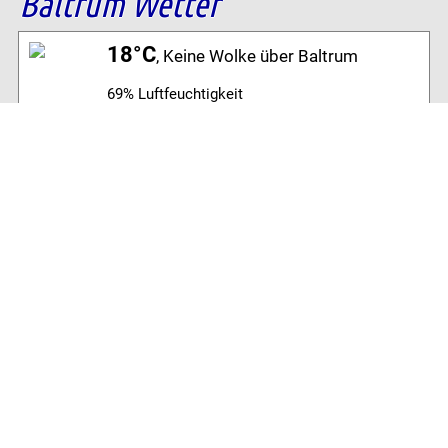
Baltrum Wetter
18°C
, Keine Wolke über Baltrum
69% Luftfeuchtigkeit
4 km/h SSW Wind
Archiv
Volltextsuche:
Alle News der letzten 26 Jahre im Archiv:
2026
2025
2024
2023
2022
2021
2020
2019
2018
2017
2016
2015
2014
2013
2012
2011
2010
2009