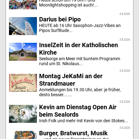
Moonlightshopping ist auch!...
4.8.2026
Darius bei Pipo
HEUTE ab 16 Uhr Saxophon-Jazz-Vibes an
Pipos SurfBude...
3.8.2026
InselZeit in der Katholischen
Kirche
Seelsorge am Meer mit buntem Programm
rund um St. Nikolaus...
3.8.2026
Montag JeKaMi an der
Strandmauer
Anmeldungen bis 19.30 Uhr, aber: je früher,
desto besser.......
3.8.2026
Kevin am Dienstag Open Air
beim Sealords
Irish Folk und mehr mit Kevin von den Stokes...
3.8.2026
Burger, Bratwurst, Musik