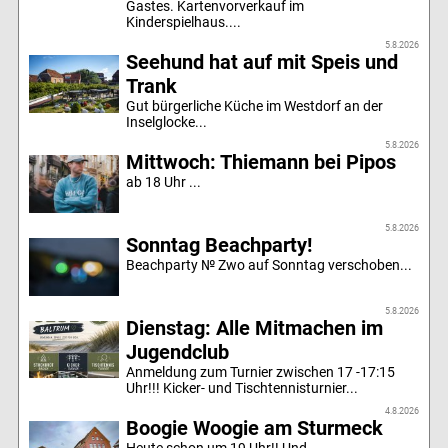
Gastes. Kartenvorverkauf im
Kinderspielhaus....
5.8.2026
Seehund hat auf mit Speis und
Trank
Gut bürgerliche Küche im Westdorf an der
Inselglocke...
5.8.2026
Mittwoch: Thiemann bei Pipos
ab 18 Uhr ...
5.8.2026
Sonntag Beachparty!
Beachparty № Zwo auf Sonntag verschoben...
5.8.2026
Dienstag: Alle Mitmachen im
Jugendclub
Anmeldung zum Turnier zwischen 17 -17:15
Uhr!!! Kicker- und Tischtennisturnier...
4.8.2026
Boogie Woogie am Sturmeck
Heute schon um 19 Uhr!! Und