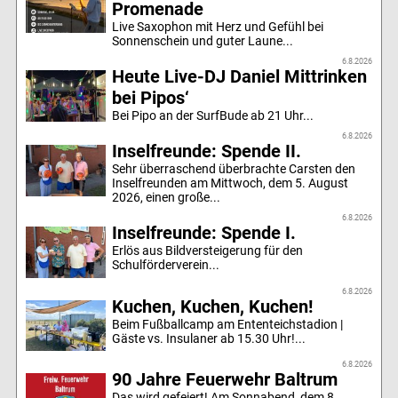
Promenade
Live Saxophon mit Herz und Gefühl bei
Sonnenschein und guter Laune...
6.8.2026
Heute Live-DJ Daniel Mittrinken
bei Pipos‘
Bei Pipo an der SurfBude ab 21 Uhr...
6.8.2026
Inselfreunde: Spende II.
Sehr überraschend überbrachte Carsten den
Inselfreunden am Mittwoch, dem 5. August
2026, einen große...
6.8.2026
Inselfreunde: Spende I.
Erlös aus Bildversteigerung für den
Schulförderverein...
6.8.2026
Kuchen, Kuchen, Kuchen!
Beim Fußballcamp am Ententeichstadion |
Gäste vs. Insulaner ab 15.30 Uhr!...
6.8.2026
90 Jahre Feuerwehr Baltrum
Das wird gefeiert! Am Sonnabend, dem 8.