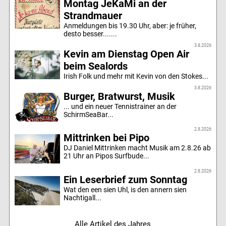
Montag JeKaMi an der
Strandmauer
Anmeldungen bis 19.30 Uhr, aber: je früher,
desto besser.......
3.8.2026
Kevin am Dienstag Open Air
beim Sealords
Irish Folk und mehr mit Kevin von den Stokes...
3.8.2026
Burger, Bratwurst, Musik
... und ein neuer Tennistrainer an der
SchirmSeaBar...
2.8.2026
Mittrinken bei Pipo
DJ Daniel Mittrinken macht Musik am 2.8.26 ab
21 Uhr an Pipos Surfbude...
2.8.2026
Ein Leserbrief zum Sonntag
Wat den een sien Uhl, is den annern sien
Nachtigall...
Alle Artikel des Jahres