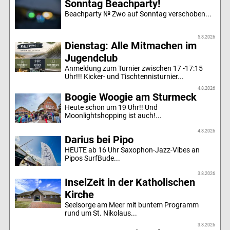
Sonntag Beachparty!
Beachparty № Zwo auf Sonntag verschoben...
5.8.2026
Dienstag: Alle Mitmachen im
Jugendclub
Anmeldung zum Turnier zwischen 17 -17:15
Uhr!!! Kicker- und Tischtennisturnier...
4.8.2026
Boogie Woogie am Sturmeck
Heute schon um 19 Uhr!! Und
Moonlightshopping ist auch!...
4.8.2026
Darius bei Pipo
HEUTE ab 16 Uhr Saxophon-Jazz-Vibes an
Pipos SurfBude...
3.8.2026
InselZeit in der Katholischen
Kirche
Seelsorge am Meer mit buntem Programm
rund um St. Nikolaus...
3.8.2026