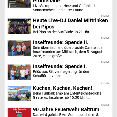
Promenade
Live Saxophon mit Herz und Gefühl bei
Sonnenschein und guter Laune...
6.8.2026
Heute Live-DJ Daniel Mittrinken
bei Pipos‘
Bei Pipo an der SurfBude ab 21 Uhr...
6.8.2026
Inselfreunde: Spende II.
Sehr überraschend überbrachte Carsten den
Inselfreunden am Mittwoch, dem 5. August
2026, einen große...
6.8.2026
Inselfreunde: Spende I.
Erlös aus Bildversteigerung für den
Schulförderverein...
6.8.2026
Kuchen, Kuchen, Kuchen!
Beim Fußballcamp am Ententeichstadion |
Gäste vs. Insulaner ab 15.30 Uhr!...
6.8.2026
90 Jahre Feuerwehr Baltrum
Das wird gefeiert! Am Sonnabend, dem 8.