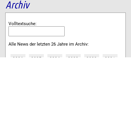
Archiv
Volltextsuche:
Alle News der letzten 26 Jahre im Archiv:
2026
2025
2024
2023
2022
2021
2020
2019
2018
2017
2016
2015
2014
2013
2012
2011
2010
2009
2008
2007
2006
2005
2004
2003
2002
2001
8778 Artikel online verfügbar