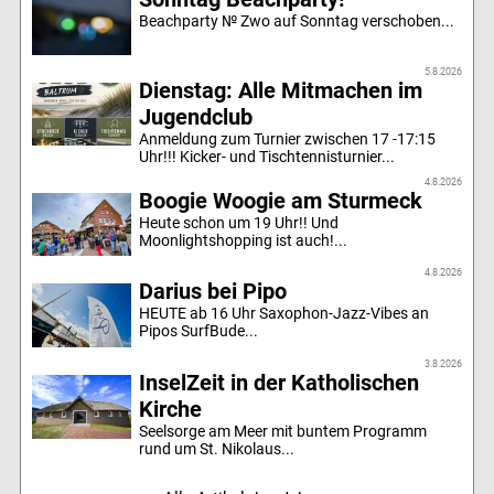
Beachparty № Zwo auf Sonntag verschoben...
5.8.2026
Dienstag: Alle Mitmachen im
Jugendclub
Anmeldung zum Turnier zwischen 17 -17:15
Uhr!!! Kicker- und Tischtennisturnier...
4.8.2026
Boogie Woogie am Sturmeck
Heute schon um 19 Uhr!! Und
Moonlightshopping ist auch!...
4.8.2026
Darius bei Pipo
HEUTE ab 16 Uhr Saxophon-Jazz-Vibes an
Pipos SurfBude...
3.8.2026
InselZeit in der Katholischen
Kirche
Seelsorge am Meer mit buntem Programm
rund um St. Nikolaus...