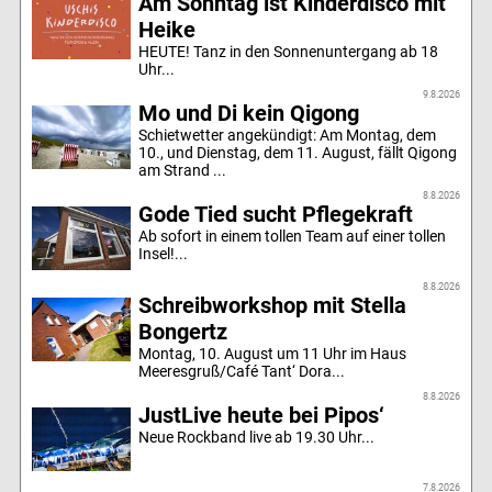
Am Sonntag ist Kinderdisco mit
Heike
HEUTE! Tanz in den Sonnenuntergang ab 18
Uhr...
9.8.2026
Mo und Di kein Qigong
Schietwetter angekündigt: Am Montag, dem
10., und Dienstag, dem 11. August, fällt Qigong
am Strand ...
8.8.2026
Gode Tied sucht Pflegekraft
Ab sofort in einem tollen Team auf einer tollen
Insel!...
8.8.2026
Schreibworkshop mit Stella
Bongertz
Montag, 10. August um 11 Uhr im Haus
Meeresgruß/Café Tant‘ Dora...
8.8.2026
JustLive heute bei Pipos‘
Neue Rockband live ab 19.30 Uhr...
7.8.2026