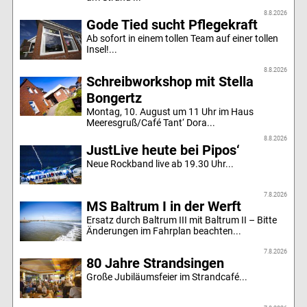
8.8.2026
Gode Tied sucht Pflegekraft
Ab sofort in einem tollen Team auf einer tollen
Insel!...
8.8.2026
Schreibworkshop mit Stella
Bongertz
Montag, 10. August um 11 Uhr im Haus
Meeresgruß/Café Tant‘ Dora...
8.8.2026
JustLive heute bei Pipos‘
Neue Rockband live ab 19.30 Uhr...
7.8.2026
MS Baltrum I in der Werft
Ersatz durch Baltrum III mit Baltrum II – Bitte
Änderungen im Fahrplan beachten...
7.8.2026
80 Jahre Strandsingen
Große Jubiläumsfeier im Strandcafé...