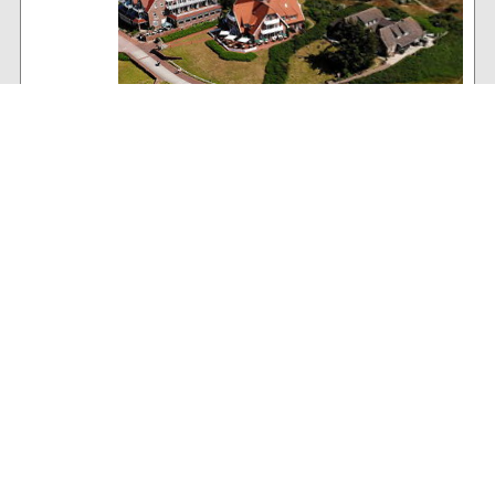
Baltrum Wetter
16°C
, wolkiger Insel-Himmel
79% Luftfeuchtigkeit
30 km/h NW Wind
Archiv
Volltextsuche:
Alle News der letzten 26 Jahre im Archiv: