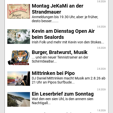
3.8.2026
Montag JeKaMi an der
Strandmauer
Anmeldungen bis 19.30 Uhr, aber: je früher,
desto besser.......
3.8.2026
Kevin am Dienstag Open Air
beim Sealords
Irish Folk und mehr mit Kevin von den Stokes...
3.8.2026
Burger, Bratwurst, Musik
... und ein neuer Tennistrainer an der
SchirmSeaBar...
2.8.2026
Mittrinken bei Pipo
DJ Daniel Mittrinken macht Musik am 2.8.26 ab
21 Uhr an Pipos Surfbude...
2.8.2026
Ein Leserbrief zum Sonntag
Wat den een sien Uhl, is den annern sien
Nachtigall...
1.8.2026