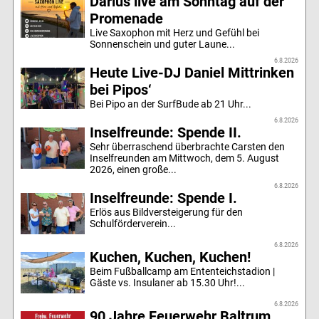
Darius live am Sonntag auf der
Promenade
Live Saxophon mit Herz und Gefühl bei
Sonnenschein und guter Laune...
6.8.2026
Heute Live-DJ Daniel Mittrinken
bei Pipos‘
Bei Pipo an der SurfBude ab 21 Uhr...
6.8.2026
Inselfreunde: Spende II.
Sehr überraschend überbrachte Carsten den
Inselfreunden am Mittwoch, dem 5. August
2026, einen große...
6.8.2026
Inselfreunde: Spende I.
Erlös aus Bildversteigerung für den
Schulförderverein...
6.8.2026
Kuchen, Kuchen, Kuchen!
Beim Fußballcamp am Ententeichstadion |
Gäste vs. Insulaner ab 15.30 Uhr!...
6.8.2026
90 Jahre Feuerwehr Baltrum