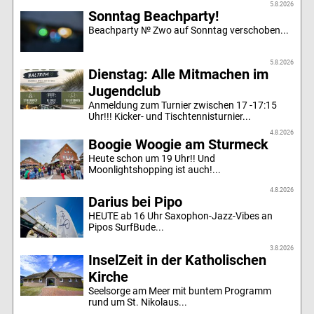
5.8.2026
Sonntag Beachparty!
Beachparty № Zwo auf Sonntag verschoben...
5.8.2026
Dienstag: Alle Mitmachen im
Jugendclub
Anmeldung zum Turnier zwischen 17 -17:15
Uhr!!! Kicker- und Tischtennisturnier...
4.8.2026
Boogie Woogie am Sturmeck
Heute schon um 19 Uhr!! Und
Moonlightshopping ist auch!...
4.8.2026
Darius bei Pipo
HEUTE ab 16 Uhr Saxophon-Jazz-Vibes an
Pipos SurfBude...
3.8.2026
InselZeit in der Katholischen
Kirche
Seelsorge am Meer mit buntem Programm
rund um St. Nikolaus...