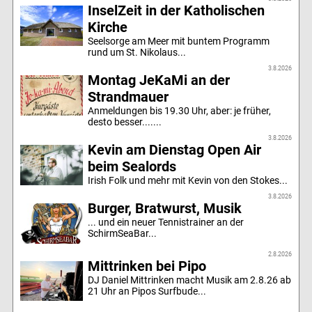
InselZeit in der Katholischen
Kirche
Seelsorge am Meer mit buntem Programm
rund um St. Nikolaus...
3.8.2026
Montag JeKaMi an der
Strandmauer
Anmeldungen bis 19.30 Uhr, aber: je früher,
desto besser.......
3.8.2026
Kevin am Dienstag Open Air
beim Sealords
Irish Folk und mehr mit Kevin von den Stokes...
3.8.2026
Burger, Bratwurst, Musik
... und ein neuer Tennistrainer an der
SchirmSeaBar...
2.8.2026
Mittrinken bei Pipo
DJ Daniel Mittrinken macht Musik am 2.8.26 ab
21 Uhr an Pipos Surfbude...