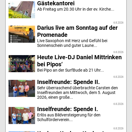
Gästekantorei
Ab Freitag um 20.30 Uhr in der ev. Kirche...
6.8.2026
Darius live am Sonntag auf der
Promenade
Live Saxophon mit Herz und Gefühl bei
Sonnenschein und guter Laune...
6.8.2026
Heute Live-DJ Daniel Mittrinken
bei Pipos‘
Bei Pipo an der SurfBude ab 21 Uhr...
6.8.2026
Inselfreunde: Spende II.
Sehr überraschend überbrachte Carsten den
Inselfreunden am Mittwoch, dem 5. August
2026, einen große...
6.8.2026
Inselfreunde: Spende I.
Erlös aus Bildversteigerung für den
Schulförderverein...
6.8.2026