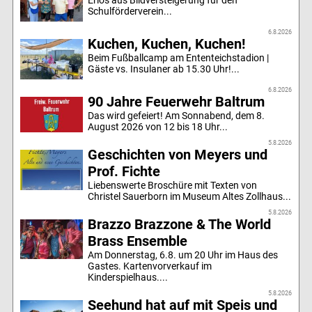
Erlös aus Bildversteigerung für den
Schulförderverein...
6.8.2026
Kuchen, Kuchen, Kuchen!
Beim Fußballcamp am Ententeichstadion |
Gäste vs. Insulaner ab 15.30 Uhr!...
6.8.2026
90 Jahre Feuerwehr Baltrum
Das wird gefeiert! Am Sonnabend, dem 8.
August 2026 von 12 bis 18 Uhr...
5.8.2026
Geschichten von Meyers und
Prof. Fichte
Liebenswerte Broschüre mit Texten von
Christel Sauerborn im Museum Altes Zollhaus...
5.8.2026
Brazzo Brazzone & The World
Brass Ensemble
Am Donnerstag, 6.8. um 20 Uhr im Haus des
Gastes. Kartenvorverkauf im
Kinderspielhaus....
5.8.2026
Seehund hat auf mit Speis und