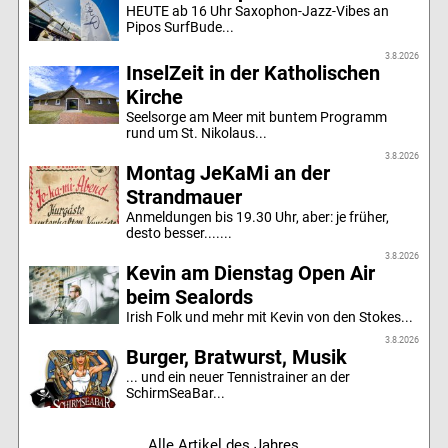
HEUTE ab 16 Uhr Saxophon-Jazz-Vibes an
Pipos SurfBude...
3.8.2026
InselZeit in der Katholischen
Kirche
Seelsorge am Meer mit buntem Programm
rund um St. Nikolaus...
3.8.2026
Montag JeKaMi an der
Strandmauer
Anmeldungen bis 19.30 Uhr, aber: je früher,
desto besser.......
3.8.2026
Kevin am Dienstag Open Air
beim Sealords
Irish Folk und mehr mit Kevin von den Stokes...
3.8.2026
Burger, Bratwurst, Musik
... und ein neuer Tennistrainer an der
SchirmSeaBar...
Alle Artikel des Jahres