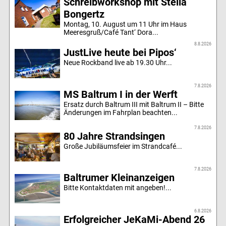
Schreibworkshop mit Stella
Bongertz
Montag, 10. August um 11 Uhr im Haus
Meeresgruß/Café Tant‘ Dora...
8.8.2026
JustLive heute bei Pipos‘
Neue Rockband live ab 19.30 Uhr...
7.8.2026
MS Baltrum I in der Werft
Ersatz durch Baltrum III mit Baltrum II – Bitte
Änderungen im Fahrplan beachten...
7.8.2026
80 Jahre Strandsingen
Große Jubiläumsfeier im Strandcafé...
7.8.2026
Baltrumer Kleinanzeigen
Bitte Kontaktdaten mit angeben!...
6.8.2026
Erfolgreicher JeKaMi-Abend 26