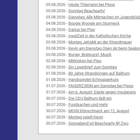
05.08.2026 -
Heute Thiemann bei Pipos
05.08.2026 -
Sonntag Beachparty!
05.08.2026 -
Dienstag: Alle Mitmachen im Jugendclu
04.08.2026 -
Boogie Woogie am Sturmeck
04.08.2026 -
Darius bei Pipo
03.08.2026 -
InselZeit in der Katholischen Kirche
03.08.2026 -
Montag JeKaMi an der Strandmauer
03.08.2026 -
Kevin am Dienstag Open Air beim Sealor
03.08.2026 -
Burger, Bratwurst, Musik
02.08.2026 -
Mittrinken bei Pipo
02.08.2026 -
Ein Leserbrief zum Sonntag
01.08.2026 -
80 Jahre Strandsingen auf Baltrum
01.08.2026 -
Handspindel-Schnupperkurs
31.07.2026 -
FAISERZ3ll3N am Samstag bei Pipos
31.07.2026 -
Am 6. August: Gäste gegen Insulaners
30.07.2026 -
Die CDU Baltrum lädt ein
30.07.2026 -
Fundsachen und mehr
30.07.2026 -
MOIN Klönschnack am 12. August
30.07.2026 -
Montag spielt Kevin
30.07.2026 -
Sonnabend ist Beachparty № Zwo