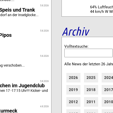
5.8.2026
64% Luftfeuch
Speis und Trank
44 km/h W W
orf an der Inselglocke...
Archiv
5.8.2026
Pipos
Volltextsuche:
5.8.2026
Alle News der letzten 26 Jah
g verschoben...
2026
2025
202
5.8.2026
achen im Jugendclub
2019
2018
201
n 17 -17:15 Uhr!!! Kicker- und
2012
2011
201
4.8.2026
turmeck