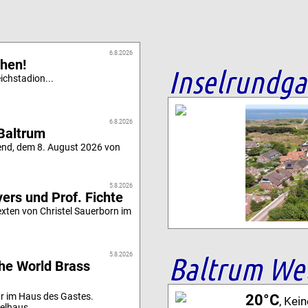
6.8.2026
hen!
Inselrundg
chstadion...
6.8.2026
Baltrum
end, dem 8. August 2026 von
5.8.2026
ers und Prof. Fichte
xten von Christel Sauerborn im
Baltrum We
5.8.2026
he World Brass
r im Haus des Gastes.
20°C
, Kei
elhaus....