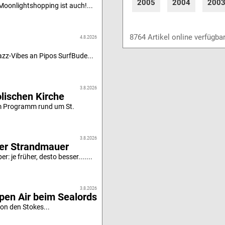
2005
2004
200
oonlightshopping ist auch!...
8764 Artikel online verfügba
4.8.2026
z-Vibes an Pipos SurfBude...
3.8.2026
olischen Kirche
m Programm rund um St.
3.8.2026
er Strandmauer
: je früher, desto besser.......
3.8.2026
pen Air beim Sealords
von den Stokes...