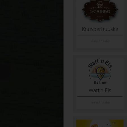
Knusperhuuske
keine Angabe
Watt'n Eis
keine Angabe