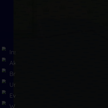
Insel Baltrum
Aktuelles
Branchenbuch
Unterkünfte
Events
Webcams