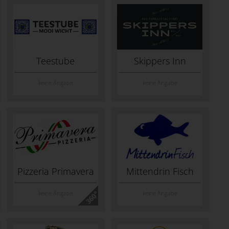
Teestube
Skippers Inn
keine Angabe
keine Angabe
Pizzeria Primavera
Mittendrin Fisch
keine Angabe
keine Angabe