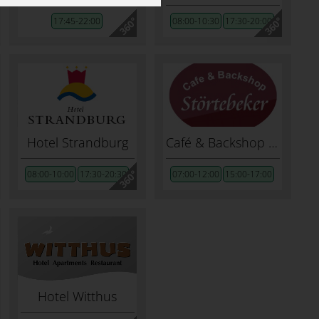
17:45-22:00
08:00-10:30
17:30-20:00
Hotel Strandburg
Café & Backshop Störtebeker
08:00-10:00
17:30-20:30
07:00-12:00
15:00-17:00
Hotel Witthus