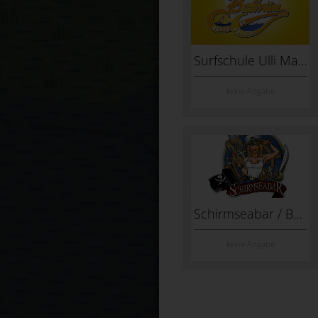
Surfschule Ulli Mammen
keine Angabe
Schirmseabar / Baltrum Arena
keine Angabe