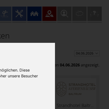
ken
04.06.2026
s werden Öffnungszeiten für den
04.06.2026
angezeigt.
möglichen. Diese
oher unsere Besucher
Moby Dick
Strandhotel Baltrum