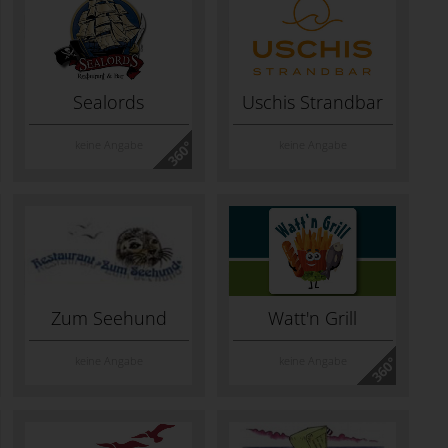
Sealords
Uschis Strandbar
keine Angabe
keine Angabe
Zum Seehund
Watt'n Grill
keine Angabe
keine Angabe