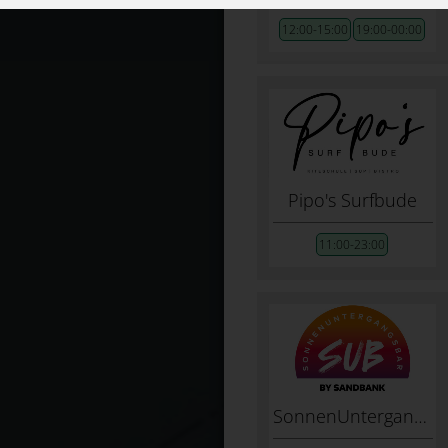
12:00-15:00
19:00-00:00
Pipo's Surfbude
11:00-23:00
SonnenUntergangsBar