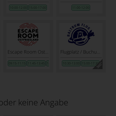
10:00-12:00
15:00-17:00
11:00-12:00
Escape Room Ostfriesland
Flugplatz / Buchungsstelle Inselflieger
09:15-11:15
11:45-13:45
14:00-16:00
10:30-13:00
15:00-17:30
oder keine Angabe