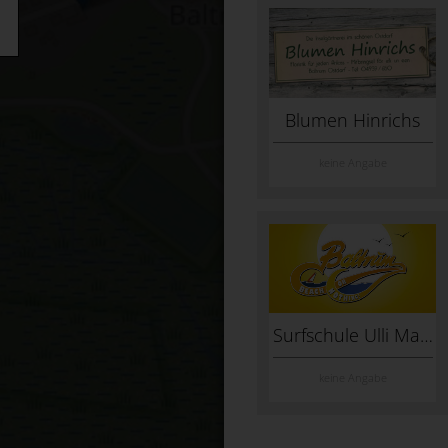
Blumen Hinrichs
keine Angabe
Surfschule Ulli Mammen
keine Angabe