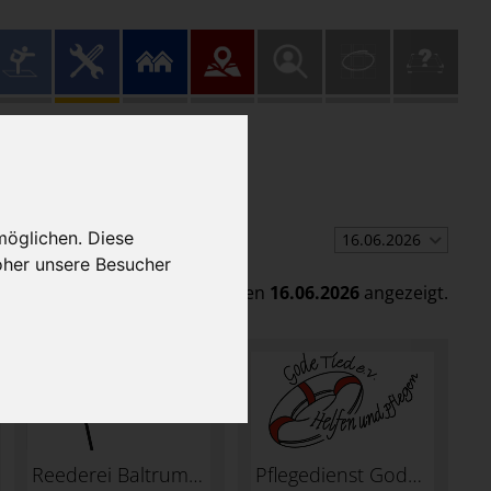
ngen
möglichen. Diese
16.06.2026
oher unsere Besucher
s werden Öffnungszeiten für den
16.06.2026
angezeigt.
Reederei Baltrum-Linie
Pflegedienst Gode Tied e.V.