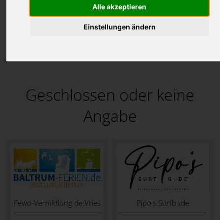
Es werden Öffnungszeiten für den
06.10.2025
Alle akzeptieren
angezeigt.
Einstellungen ändern
Geschlossen oder keine
Angabe
Fewo-Vermittlung de Vries
Pipo's Surfbude