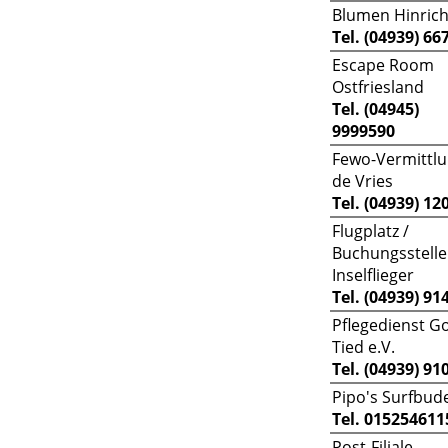
Blumen Hinric
Tel. (04939) 66
Escape Room
Ostfriesland
Tel. (04945)
9999590
Fewo-Vermittl
de Vries
Tel. (04939) 12
Flugplatz /
Buchungsstelle
Inselflieger
Tel. (04939) 91
Pflegedienst G
Tied e.V.
Tel. (04939) 91
Pipo's Surfbud
Tel. 015254611
Post-Filiale