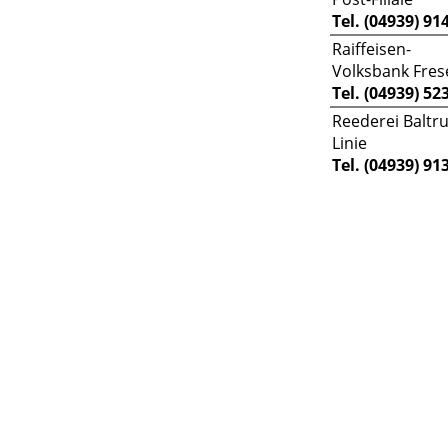
Tel. (04939) 91
Raiffeisen-
Volksbank Fres
Tel. (04939) 52
Reederei Baltr
Linie
Tel. (04939) 91