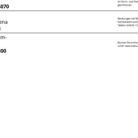
An Sonn- und Feiert
4070
geschlossen.
Beratungen mit M
ena
Fachberatern einfa
Telefon 04939 / 5
3
um-
Buchen Sie online
unter: www.baltru
300