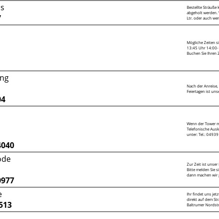
hs
Bestellte Sträuße
abgeholt werden. 
7
Ltr. oder auch wen
Mögliche Zeiten s
13:45 Uhr 14:00-1
Buchen Sie Ihren Z
ung
Nach der Anreise
Feiertagen ist uns
04
Wenn der Tower mal 
Telefonische Auskü
unter: Tel.: 0493
4040
ode
Zur Zeit ist unser
Bitte melden Sie s
dann machen wir g
0977
e
Ihr findet uns je
direkt auf dem St
513
Baltrumer Nordstra