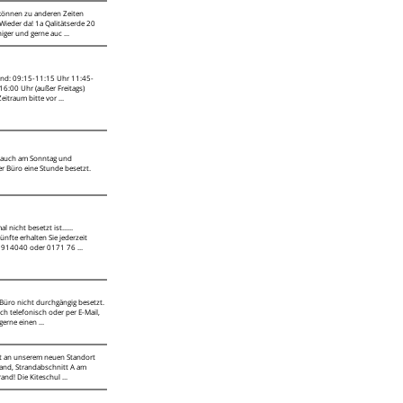
 können zu anderen Zeiten
Wieder da! 1a Qalitätserde 20
iger und gerne auc ...
ind: 09:15-11:15 Uhr 11:45-
6:00 Uhr (außer Freitags)
eitraum bitte vor ...
, auch am Sonntag und
er Büro eine Stunde besetzt.
nicht besetzt ist......
nfte erhalten Sie jederzeit
9 914040 oder 0171 76 ...
 Büro nicht durchgängig besetzt.
ich telefonisch oder per E-Mail,
erne einen ...
tzt an unserem neuen Standort
rand, Strandabschnitt A am
nd! Die Kiteschul ...