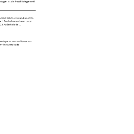
agen ist die Postfiliale generell
ichael Rabenstein und unseren
ch flexibel vereinbaren unter
23 Außerhalb de ...
 entspannt von zu Hause aus
m-linie.vend-it.de