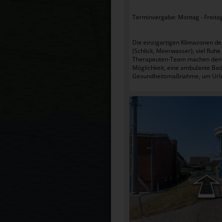
Terminvergabe: Montag - Freita
Die einzigartigen Klimazonen d
(Schlick, Meerwasser), viel Ruh
Therapeuten-Team machen den gr
Möglichkeit, eine ambulante Bad
Gesundheitsmaßnahme, um Urlau