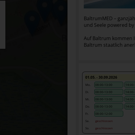
BaltrumMED – ganzjäh
und Seele powered by
Auf Baltrum kommen Ihn
Baltrum staatlich ane
01.05. - 30.09.2026
Mo.
08:00-13:00
14:00-
Di.
08:00-13:00
14:00-
Mi.
08:00-13:00
14:00-
Do.
08:00-13:00
14:00-
Fr.
08:00-12:00
Sa.
geschlossen
So.
geschlossen