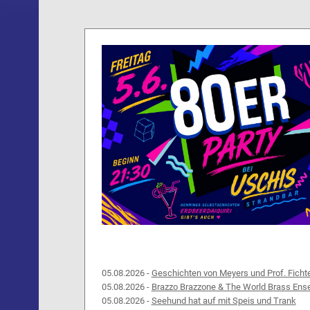
05.08.2026 -
Geschichten von Meyers und Prof. Ficht
05.08.2026 -
Brazzo Brazzone & The World Brass Ens
05.08.2026 -
Seehund hat auf mit Speis und Trank