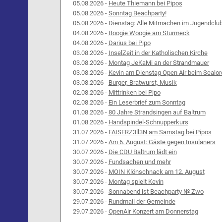
05.08.2026 -
Heute Thiemann bei Pipos
05.08.2026 -
Sonntag Beachparty!
05.08.2026 -
Dienstag: Alle Mitmachen im Jugendclu
04.08.2026 -
Boogie Woogie am Sturmeck
04.08.2026 -
Darius bei Pipo
03.08.2026 -
InselZeit in der Katholischen Kirche
03.08.2026 -
Montag JeKaMi an der Strandmauer
03.08.2026 -
Kevin am Dienstag Open Air beim Sealor
03.08.2026 -
Burger, Bratwurst, Musik
02.08.2026 -
Mittrinken bei Pipo
02.08.2026 -
Ein Leserbrief zum Sonntag
01.08.2026 -
80 Jahre Strandsingen auf Baltrum
01.08.2026 -
Handspindel-Schnupperkurs
31.07.2026 -
FAISERZ3ll3N am Samstag bei Pipos
31.07.2026 -
Am 6. August: Gäste gegen Insulaners
30.07.2026 -
Die CDU Baltrum lädt ein
30.07.2026 -
Fundsachen und mehr
30.07.2026 -
MOIN Klönschnack am 12. August
30.07.2026 -
Montag spielt Kevin
30.07.2026 -
Sonnabend ist Beachparty № Zwo
29.07.2026 -
Rundmail der Gemeinde
29.07.2026 -
OpenAir Konzert am Donnerstag