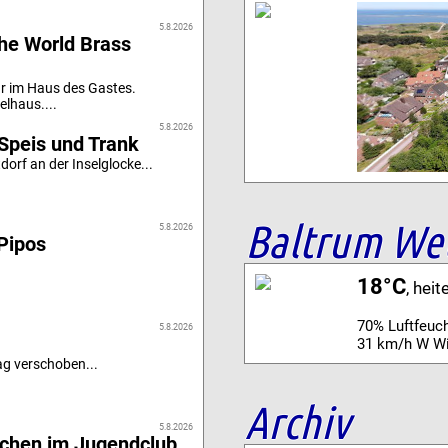
5.8.2026
he World Brass
r im Haus des Gastes.
elhaus....
5.8.2026
Speis und Trank
orf an der Inselglocke...
Baltrum We
5.8.2026
Pipos
18°C
, heit
70% Luftfeuch
5.8.2026
31 km/h W W
g verschoben...
Archiv
5.8.2026
achen im Jugendclub