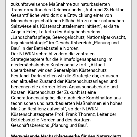
zukunftsweisende Maßnahme zur naturbasierten
Transformation des Deichvorlands. „Auf rund 23 Hektar
Gesamtfläche wird dort die Entwicklung einer von
Menschen geschaffenen Fläche hin zu einer naturnahen
Salzwiese als Küstenschutzelement initiiert“, erklärte
Angela Eden, Leiterin des Aufgabenbereichs
„Landschaftspflege, Seevogelschutz, Nationalparkwacht,
Ingenieurbiologie“ im Geschäftsbereich „Planung und
Bau“ in der Betriebsstelle Norden.
Der NLWKN schreibt zudem die zentralen
Strategiepapiere für die Klimafolgenanpassung im
niedersächsischen Küstenschutz fort. „Aktuell
überarbeiten wir den Generalplan Küstenschutz
Festland. Darin stellen wir die Strategie dar, erfassen
den aktuellen Zustand der Küstenschutzanlagen und
benennen die erforderlichen Anpassungsbedarfe und
Kosten. Küstenschutz der Zukunft ist eine
Generationenaufgabe, die durch eine Kombination aus
technischen und naturbasierten Maßnahmen ein hohes
Maß an Resilienz aufweist“, so der NLWKN-
Küstenschutzexperte Prof. Frank Thorenz, Leiter der
Betriebsstelle Norden und des dortigen
Geschäftsbereichs „Planung und Bau“.
Wegweisende Nachschlagewerke für den Naturschutz