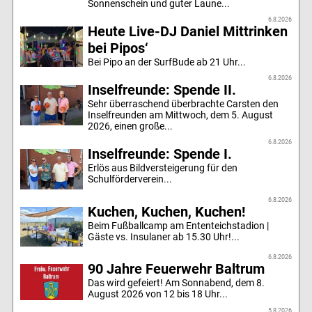
Sonnenschein und guter Laune...
6.8.2026
Heute Live-DJ Daniel Mittrinken
bei Pipos‘
Bei Pipo an der SurfBude ab 21 Uhr...
6.8.2026
Inselfreunde: Spende II.
Sehr überraschend überbrachte Carsten den
Inselfreunden am Mittwoch, dem 5. August
2026, einen große...
6.8.2026
Inselfreunde: Spende I.
Erlös aus Bildversteigerung für den
Schulförderverein...
6.8.2026
Kuchen, Kuchen, Kuchen!
Beim Fußballcamp am Ententeichstadion |
Gäste vs. Insulaner ab 15.30 Uhr!...
6.8.2026
90 Jahre Feuerwehr Baltrum
Das wird gefeiert! Am Sonnabend, dem 8.
August 2026 von 12 bis 18 Uhr...
5.8.2026