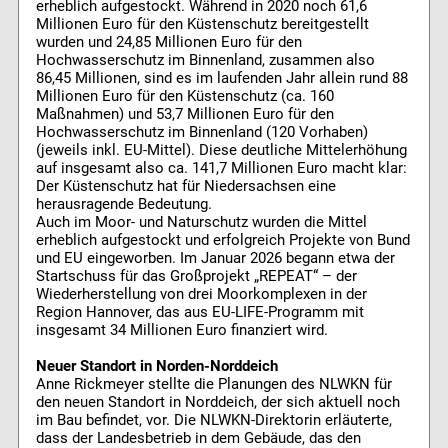
erheblich aufgestockt. Während in 2020 noch 61,6
Millionen Euro für den Küstenschutz bereitgestellt
wurden und 24,85 Millionen Euro für den
Hochwasserschutz im Binnenland, zusammen also
86,45 Millionen, sind es im laufenden Jahr allein rund 88
Millionen Euro für den Küstenschutz (ca. 160
Maßnahmen) und 53,7 Millionen Euro für den
Hochwasserschutz im Binnenland (120 Vorhaben)
(jeweils inkl. EU-Mittel). Diese deutliche Mittelerhöhung
auf insgesamt also ca. 141,7 Millionen Euro macht klar:
Der Küstenschutz hat für Niedersachsen eine
herausragende Bedeutung.
Auch im Moor- und Naturschutz wurden die Mittel
erheblich aufgestockt und erfolgreich Projekte von Bund
und EU eingeworben. Im Januar 2026 begann etwa der
Startschuss für das Großprojekt „REPEAT“ – der
Wiederherstellung von drei Moorkomplexen in der
Region Hannover, das aus EU-LIFE-Programm mit
insgesamt 34 Millionen Euro finanziert wird.
Neuer Standort in Norden-Norddeich
Anne Rickmeyer stellte die Planungen des NLWKN für
den neuen Standort in Norddeich, der sich aktuell noch
im Bau befindet, vor. Die NLWKN-Direktorin erläuterte,
dass der Landesbetrieb in dem Gebäude, das den