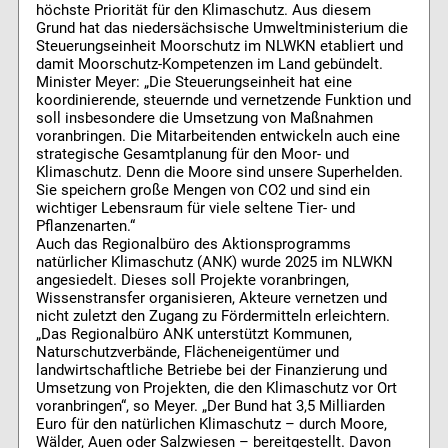
höchste Priorität für den Klimaschutz. Aus diesem
Grund hat das niedersächsische Umweltministerium die
Steuerungseinheit Moorschutz im NLWKN etabliert und
damit Moorschutz-Kompetenzen im Land gebündelt.
Minister Meyer: „Die Steuerungseinheit hat eine
koordinierende, steuernde und vernetzende Funktion und
soll insbesondere die Umsetzung von Maßnahmen
voranbringen. Die Mitarbeitenden entwickeln auch eine
strategische Gesamtplanung für den Moor- und
Klimaschutz. Denn die Moore sind unsere Superhelden.
Sie speichern große Mengen von CO2 und sind ein
wichtiger Lebensraum für viele seltene Tier- und
Pflanzenarten.“
Auch das Regionalbüro des Aktionsprogramms
natürlicher Klimaschutz (ANK) wurde 2025 im NLWKN
angesiedelt. Dieses soll Projekte voranbringen,
Wissenstransfer organisieren, Akteure vernetzen und
nicht zuletzt den Zugang zu Fördermitteln erleichtern.
„Das Regionalbüro ANK unterstützt Kommunen,
Naturschutzverbände, Flächeneigentümer und
landwirtschaftliche Betriebe bei der Finanzierung und
Umsetzung von Projekten, die den Klimaschutz vor Ort
voranbringen“, so Meyer. „Der Bund hat 3,5 Milliarden
Euro für den natürlichen Klimaschutz – durch Moore,
Wälder, Auen oder Salzwiesen – bereitgestellt. Davon