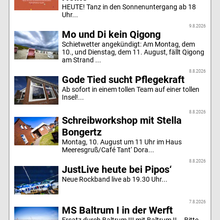
HEUTE! Tanz in den Sonnenuntergang ab 18
Uhr...
9.8.2026
Mo und Di kein Qigong
Schietwetter angekündigt: Am Montag, dem
10., und Dienstag, dem 11. August, fällt Qigong
am Strand ...
8.8.2026
Gode Tied sucht Pflegekraft
Ab sofort in einem tollen Team auf einer tollen
Insel!...
8.8.2026
Schreibworkshop mit Stella
Bongertz
Montag, 10. August um 11 Uhr im Haus
Meeresgruß/Café Tant‘ Dora...
8.8.2026
JustLive heute bei Pipos‘
Neue Rockband live ab 19.30 Uhr...
7.8.2026
MS Baltrum I in der Werft
Ersatz durch Baltrum III mit Baltrum II – Bitte