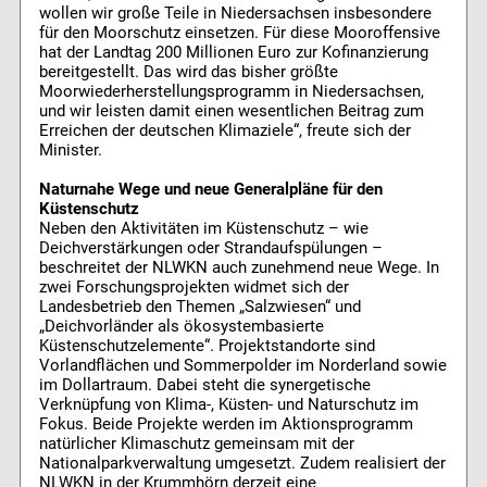
wollen wir große Teile in Niedersachsen insbesondere
für den Moorschutz einsetzen. Für diese Mooroffensive
hat der Landtag 200 Millionen Euro zur Kofinanzierung
bereitgestellt. Das wird das bisher größte
Moorwiederherstellungsprogramm in Niedersachsen,
und wir leisten damit einen wesentlichen Beitrag zum
Erreichen der deutschen Klimaziele“, freute sich der
Minister.
Naturnahe Wege und neue Generalpläne für den
Küstenschutz
Neben den Aktivitäten im Küstenschutz – wie
Deichverstärkungen oder Strandaufspülungen –
beschreitet der NLWKN auch zunehmend neue Wege. In
zwei Forschungsprojekten widmet sich der
Landesbetrieb den Themen „Salzwiesen“ und
„Deichvorländer als ökosystembasierte
Küstenschutzelemente“. Projektstandorte sind
Vorlandflächen und Sommerpolder im Norderland sowie
im Dollartraum. Dabei steht die synergetische
Verknüpfung von Klima-, Küsten- und Naturschutz im
Fokus. Beide Projekte werden im Aktionsprogramm
natürlicher Klimaschutz gemeinsam mit der
Nationalparkverwaltung umgesetzt. Zudem realisiert der
NLWKN in der Krummhörn derzeit eine