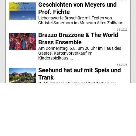
Geschichten von Meyers und
Prof. Fichte
Liebenswerte Broschüre mit Texten von
Christel Sauerborn im Museum Altes Zollhaus...
5.8.2026
Brazzo Brazzone & The World
Brass Ensemble
Am Donnerstag, 6.8. um 20 Uhr im Haus des
Gastes. Kartenvorverkauf im
Kinderspielhaus....
5.8.2026
Seehund hat auf mit Speis und
Trank
Gut bürgerliche Küche im Westdorf an der
Inselglocke...
5.8.2026
Mittwoch: Thiemann bei Pipos
ab 18 Uhr ...
5.8.2026
Sonntag Beachparty!
Beachparty № Zwo auf Sonntag verschoben...