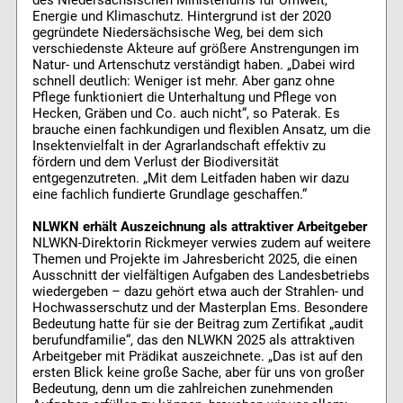
des Niedersächsischen Ministeriums für Umwelt,
Energie und Klimaschutz. Hintergrund ist der 2020
gegründete Niedersächsische Weg, bei dem sich
verschiedenste Akteure auf größere Anstrengungen im
Natur- und Artenschutz verständigt haben. „Dabei wird
schnell deutlich: Weniger ist mehr. Aber ganz ohne
Pflege funktioniert die Unterhaltung und Pflege von
Hecken, Gräben und Co. auch nicht“, so Paterak. Es
brauche einen fachkundigen und flexiblen Ansatz, um die
Insektenvielfalt in der Agrarlandschaft effektiv zu
fördern und dem Verlust der Biodiversität
entgegenzutreten. „Mit dem Leitfaden haben wir dazu
eine fachlich fundierte Grundlage geschaffen.“
NLWKN erhält Auszeichnung als attraktiver Arbeitgeber
NLWKN-Direktorin Rickmeyer verwies zudem auf weitere
Themen und Projekte im Jahresbericht 2025, die einen
Ausschnitt der vielfältigen Aufgaben des Landesbetriebs
wiedergeben – dazu gehört etwa auch der Strahlen- und
Hochwasserschutz und der Masterplan Ems. Besondere
Bedeutung hatte für sie der Beitrag zum Zertifikat „audit
berufundfamilie“, das den NLWKN 2025 als attraktiven
Arbeitgeber mit Prädikat auszeichnete. „Das ist auf den
ersten Blick keine große Sache, aber für uns von großer
Bedeutung, denn um die zahlreichen zunehmenden