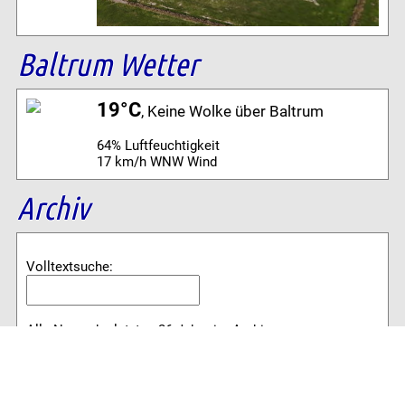
Baltrum Wetter
19°C
, Keine Wolke über Baltrum
64% Luftfeuchtigkeit
17 km/h WNW Wind
Archiv
Volltextsuche:
Alle News der letzten 26 Jahre im Archiv:
2026
2025
2024
2023
2022
2021