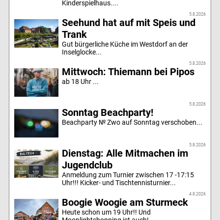
Kinderspielhaus....
5.8.2026
Seehund hat auf mit Speis und
Trank
Gut bürgerliche Küche im Westdorf an der
Inselglocke...
5.8.2026
Mittwoch: Thiemann bei Pipos
ab 18 Uhr ...
5.8.2026
Sonntag Beachparty!
Beachparty № Zwo auf Sonntag verschoben...
5.8.2026
Dienstag: Alle Mitmachen im
Jugendclub
Anmeldung zum Turnier zwischen 17 -17:15
Uhr!!! Kicker- und Tischtennisturnier...
4.8.2026
Boogie Woogie am Sturmeck
Heute schon um 19 Uhr!! Und
Moonlightshopping ist auch!...