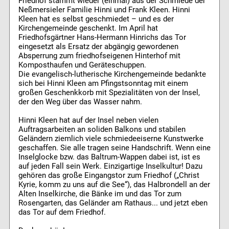
Friedhof stammt wieder (einmal) aus der Schmiede der
Neßmersieler Familie Hinni und Frank Kleen. Hinni
Kleen hat es selbst geschmiedet – und es der
Kirchengemeinde geschenkt. Im April hat
Friedhofsgärtner Hans-Hermann Hinrichs das Tor
eingesetzt als Ersatz der abgängig gewordenen
Absperrung zum friedhofseigenen Hinterhof mit
Komposthaufen und Geräteschuppen.
Die evangelisch-lutherische Kirchengemeinde bedankte
sich bei Hinni Kleen am Pfingstsonntag mit einem
großen Geschenkkorb mit Spezialitäten von der Insel,
der den Weg über das Wasser nahm.
Hinni Kleen hat auf der Insel neben vielen
Auftragsarbeiten an soliden Balkons und stabilen
Geländern ziemlich viele schmiedeeiserne Kunstwerke
geschaffen. Sie alle tragen seine Handschrift. Wenn eine
Inselglocke bzw. das Baltrum-Wappen dabei ist, ist es
auf jeden Fall sein Werk. Einzigartige Inselkultur! Dazu
gehören das große Eingangstor zum Friedhof („Christ
Kyrie, komm zu uns auf die See“), das Halbrondell an der
Alten Inselkirche, die Bänke im und das Tor zum
Rosengarten, das Geländer am Rathaus... und jetzt eben
das Tor auf dem Friedhof.