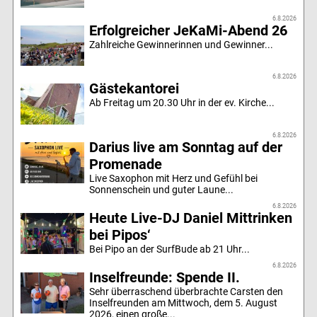
6.8.2026
Erfolgreicher JeKaMi-Abend 26
Zahlreiche Gewinnerinnen und Gewinner...
6.8.2026
Gästekantorei
Ab Freitag um 20.30 Uhr in der ev. Kirche...
6.8.2026
Darius live am Sonntag auf der
Promenade
Live Saxophon mit Herz und Gefühl bei
Sonnenschein und guter Laune...
6.8.2026
Heute Live-DJ Daniel Mittrinken
bei Pipos‘
Bei Pipo an der SurfBude ab 21 Uhr...
6.8.2026
Inselfreunde: Spende II.
Sehr überraschend überbrachte Carsten den
Inselfreunden am Mittwoch, dem 5. August
2026, einen große...