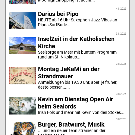
4.8.2026
Darius bei Pipo
HEUTE ab 16 Uhr Saxophon-Jazz-Vibes an
Pipos SurfBude...
3.8.2026
InselZeit in der Katholischen
Kirche
Seelsorge am Meer mit buntem Programm
rund um St. Nikolaus...
3.8.2026
Montag JeKaMi an der
Strandmauer
Anmeldungen bis 19.30 Uhr, aber: je früher,
desto besser.......
3.8.2026
Kevin am Dienstag Open Air
beim Sealords
Irish Folk und mehr mit Kevin von den Stokes...
3.8.2026
Burger, Bratwurst, Musik
... und ein neuer Tennistrainer an der