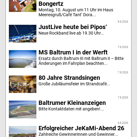
Bongertz
Montag, 10. August um 11 Uhr im Haus
Meeresgruß/Café Tant‘ Dora...
8.8.2026
JustLive heute bei Pipos‘
Neue Rockband live ab 19.30 Uhr...
7.8.2026
MS Baltrum I in der Werft
Ersatz durch Baltrum III mit Baltrum II – Bitte
Änderungen im Fahrplan beachten...
7.8.2026
80 Jahre Strandsingen
Große Jubiläumsfeier im Strandcafé...
7.8.2026
Baltrumer Kleinanzeigen
Bitte Kontaktdaten mit angeben!...
6.8.2026
Erfolgreicher JeKaMi-Abend 26
Zahlreiche Gewinnerinnen und Gewinner...