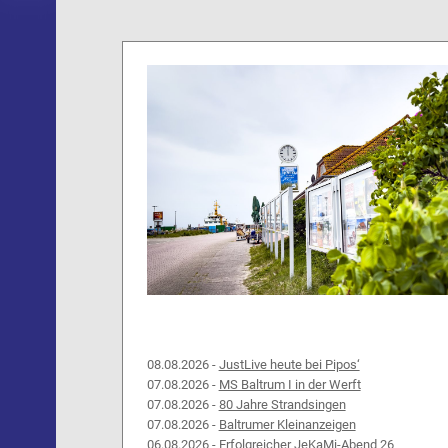
08.08.2026 -
JustLive heute bei Pipos‘
07.08.2026 -
MS Baltrum I in der Werft
07.08.2026 -
80 Jahre Strandsingen
07.08.2026 -
Baltrumer Kleinanzeigen
06.08.2026 -
Erfolgreicher JeKaMi-Abend 26