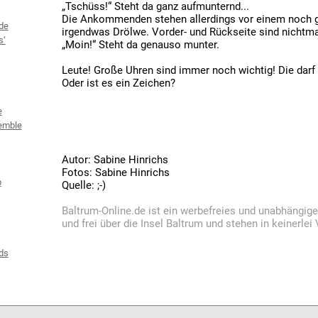
„Tschüss!“ Steht da ganz aufmunternd...
Die Ankommenden stehen allerdings vor einem noch 
de
irgendwas Drölwe. Vorder- und Rückseite sind nichtma
s‘
„Moin!“ Steht da genauso munter.
Leute! Große Uhren sind immer noch wichtig! Die darf
Oder ist es ein Zeichen?
e
emble
Autor: Sabine Hinrichs
Fotos: Sabine Hinrichs
b
Quelle: ;-)
Baltrum-Online.de ist ein werbefreies und unabhängig
und frei über die Insel Baltrum und stehen in keinerle
ds