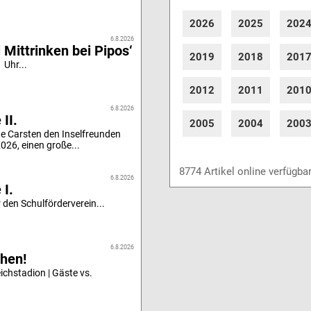
2026
2025
202
6.8.2026
 Mittrinken bei Pipos‘
2019
2018
201
 Uhr...
2012
2011
201
6.8.2026
II.
2005
2004
200
e Carsten den Inselfreunden
26, einen große...
8774 Artikel online verfügba
6.8.2026
 I.
 den Schulförderverein...
6.8.2026
hen!
chstadion | Gäste vs.