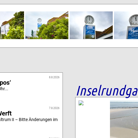
8.8.2026
ipos‘
Inselrundg
hr...
7.8.2026
Werft
altrum II – Bitte Änderungen im