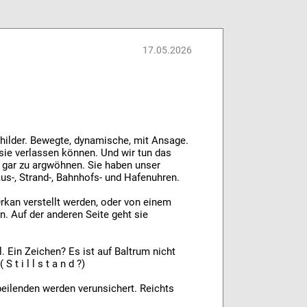
17.05.2026
ilder. Bewegte, dynamische, mit Ansage.
 sie verlassen können. Und wir tun das
 gar zu argwöhnen. Sie haben unser
aus-, Strand-, Bahnhofs- und Hafenuhren.
rkan verstellt werden, oder von einem
. Auf der anderen Seite geht sie
. Ein Zeichen? Es ist auf Baltrum nicht
t i l l s t a n d ?)
npeilenden werden verunsichert. Reichts