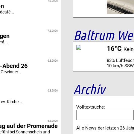
7.8.2026
en
dcafé...
Baltrum We
7.8.2026
igen
n!...
16°C
, Kei
83% Luftfeuch
6.8.2026
i-Abend 26
10 km/h SSW
 Gewinner...
Archiv
6.8.2026
ev. Kirche...
Volltextsuche:
6.8.2026
tag auf der Promenade
Alle News der letzten 26 Jah
efühl bei Sonnenschein und