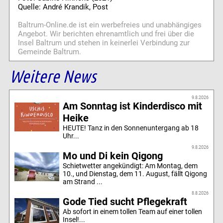
Quelle: André Krandik, Post
Baltrum-Online.de ist ein werbefreies und unabhängiges
Angebot. Wir berichten ehrenamtlich und frei über die
Insel Baltrum und stehen in keinerlei Verbindung zur
Gemeinde Baltrum.
Weitere News
9.8.2026
Am Sonntag ist Kinderdisco mit
Heike
HEUTE! Tanz in den Sonnenuntergang ab 18
Uhr...
9.8.2026
Mo und Di kein Qigong
Schietwetter angekündigt: Am Montag, dem
10., und Dienstag, dem 11. August, fällt Qigong
am Strand ...
8.8.2026
Gode Tied sucht Pflegekraft
Ab sofort in einem tollen Team auf einer tollen
Insel!...