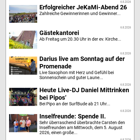
6.8.2026
Erfolgreicher JeKaMi-Abend 26
Zahlreiche Gewinnerinnen und Gewinner...
6.8.2026
Gästekantorei
Ab Freitag um 20.30 Uhr in der ev. Kirche...
6.8.2026
Darius live am Sonntag auf der
Promenade
Live Saxophon mit Herz und Gefühl bei
Sonnenschein und guter Laune...
6.8.2026
Heute Live-DJ Daniel Mittrinken
bei Pipos‘
Bei Pipo an der SurfBude ab 21 Uhr...
6.8.2026
Inselfreunde: Spende II.
Sehr überraschend überbrachte Carsten den
Inselfreunden am Mittwoch, dem 5. August
2026, einen große...
6.8.2026