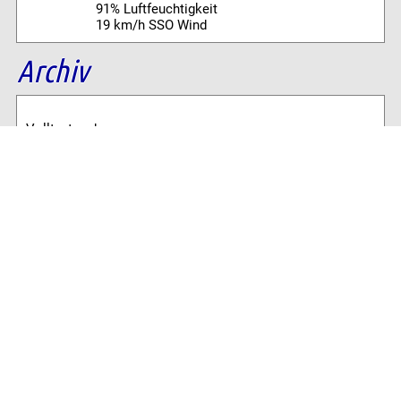
91% Luftfeuchtigkeit
19 km/h SSO Wind
Archiv
Volltextsuche:
Alle News der letzten 26 Jahre im Archiv:
2026
2025
2024
2023
2022
2021
2020
2019
2018
2017
2016
2015
2014
2013
2012
2011
2010
2009
2008
2007
2006
2005
2004
2003
2002
2001