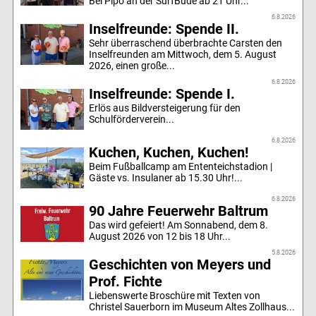
Bei Pipo an der SurfBude ab 21 Uhr...
6.8.2026
Inselfreunde: Spende II.
Sehr überraschend überbrachte Carsten den
Inselfreunden am Mittwoch, dem 5. August
2026, einen große...
6.8.2026
Inselfreunde: Spende I.
Erlös aus Bildversteigerung für den
Schulförderverein...
6.8.2026
Kuchen, Kuchen, Kuchen!
Beim Fußballcamp am Ententeichstadion |
Gäste vs. Insulaner ab 15.30 Uhr!...
6.8.2026
90 Jahre Feuerwehr Baltrum
Das wird gefeiert! Am Sonnabend, dem 8.
August 2026 von 12 bis 18 Uhr...
5.8.2026
Geschichten von Meyers und
Prof. Fichte
Liebenswerte Broschüre mit Texten von
Christel Sauerborn im Museum Altes Zollhaus...