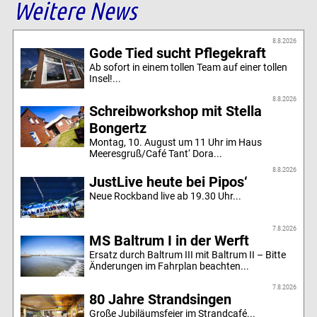
Weitere News
8.8.2026
Gode Tied sucht Pflegekraft
Ab sofort in einem tollen Team auf einer tollen
Insel!...
8.8.2026
Schreibworkshop mit Stella
Bongertz
Montag, 10. August um 11 Uhr im Haus
Meeresgruß/Café Tant‘ Dora...
8.8.2026
JustLive heute bei Pipos‘
Neue Rockband live ab 19.30 Uhr...
7.8.2026
MS Baltrum I in der Werft
Ersatz durch Baltrum III mit Baltrum II – Bitte
Änderungen im Fahrplan beachten...
7.8.2026
80 Jahre Strandsingen
Große Jubiläumsfeier im Strandcafé...