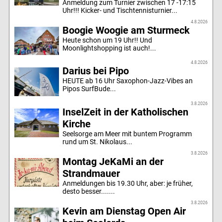
Anmeldung zum Turnier zwischen 17 -17:15
Uhr!!! Kicker- und Tischtennisturnier...
4.8.2026
Boogie Woogie am Sturmeck
Heute schon um 19 Uhr!! Und
Moonlightshopping ist auch!...
4.8.2026
Darius bei Pipo
HEUTE ab 16 Uhr Saxophon-Jazz-Vibes an
Pipos SurfBude...
3.8.2026
InselZeit in der Katholischen
Kirche
Seelsorge am Meer mit buntem Programm
rund um St. Nikolaus...
3.8.2026
Montag JeKaMi an der
Strandmauer
Anmeldungen bis 19.30 Uhr, aber: je früher,
desto besser.......
3.8.2026
Kevin am Dienstag Open Air