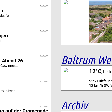
7.8.2026
en
dcafé...
7.8.2026
igen
n!...
Baltrum We
6.8.2026
i-Abend 26
 Gewinner...
12°C
, heit
92% Luftfeuch
6.8.2026
13 km/h SW 
ev. Kirche...
Archiv
6.8.2026
tag auf der Promenade