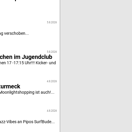
5.8.2026
g verschoben...
5.8.2026
achen im Jugendclub
n 17 -17:15 Uhr!!! Kicker- und
4.8.2026
turmeck
oonlightshopping ist auch!...
4.8.2026
z-Vibes an Pipos SurfBude...