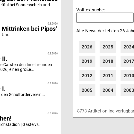
efühl bei Sonnenschein und
Volltextsuche:
6.8.2026
 Mittrinken bei Pipos‘
Alle News der letzten 26 Jah
 Uhr...
2026
2025
202
6.8.2026
II.
2019
2018
201
e Carsten den Inselfreunden
26, einen große...
2012
2011
201
6.8.2026
 I.
2005
2004
200
 den Schulförderverein...
8773 Artikel online verfügba
6.8.2026
hen!
chstadion | Gäste vs.