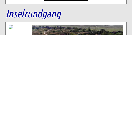
Inselrundgang
Baltrum Wetter
23°C
, Keine Wolke über Baltrum
51% Luftfeuchtigkeit
11 km/h NW Wind