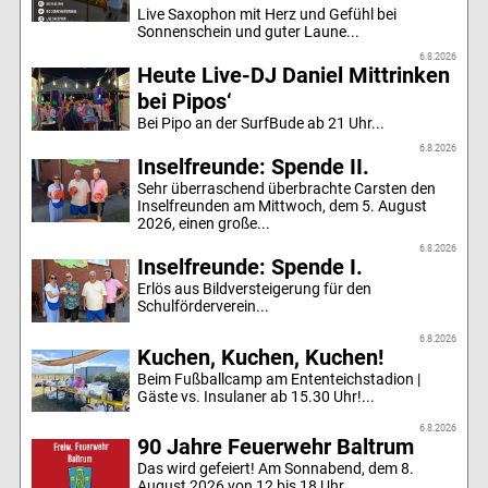
Live Saxophon mit Herz und Gefühl bei
Sonnenschein und guter Laune...
6.8.2026
Heute Live-DJ Daniel Mittrinken
bei Pipos‘
Bei Pipo an der SurfBude ab 21 Uhr...
6.8.2026
Inselfreunde: Spende II.
Sehr überraschend überbrachte Carsten den
Inselfreunden am Mittwoch, dem 5. August
2026, einen große...
6.8.2026
Inselfreunde: Spende I.
Erlös aus Bildversteigerung für den
Schulförderverein...
6.8.2026
Kuchen, Kuchen, Kuchen!
Beim Fußballcamp am Ententeichstadion |
Gäste vs. Insulaner ab 15.30 Uhr!...
6.8.2026
90 Jahre Feuerwehr Baltrum
Das wird gefeiert! Am Sonnabend, dem 8.
August 2026 von 12 bis 18 Uhr...