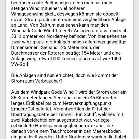
besonders gute Bedingungen, denn man hat meist
stetigen Wind mit einer viel höheren
Windgeschwindigkeit, deswegen können sie doppelt
soviel Strom produzieren wie eine vergleichbare Anlage
an Land. Von Baltrum aus sehen kann man den
Windpark Gode Wind 1, der 97 Anlagen umfasst und sich
33 Kilometer vor Norderney befindet. Von hier sehen sie
zwar winzig aus, die Anlagen haben allerdings gewaltige
Dimensionen: Sie sind 125 Meter hoch, der
Durchmesser der Rotoren beträgt 154 Meter und eine
Anlage wiegt etwa 1000 Tonnen, also soviel wie 1000
VW-Golf.
Die Anlagen sind nun errichtet, doch wie kommt der
Strom zum Verbraucher?
Aus dem Windpark Gode Wind 1 wird der Strom über ein
35 Kilometer langes Seekabel und ein 45 Kilometer
langes Erdkabel bis zum Netzverknüpfungspunkt
Emden/Ost geleitet. Verantwortlich dafür ist der
Übertragungsbetreiber TenneT: Ein Schiff, welches mit
zwei Kabeldrehtellern ausgestattet war, verlegte
gebündelte Hochspannungsgleichstromkabel, die
danach von einem Tauchroboter in den Meeresboden
eingebuddelt wurden. Unter Norderney wurden die Kabel