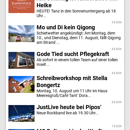
Heike
HEUTE! Tanz in den Sonnenuntergang ab 18
Uhr...
9.8.2026
Mo und Di kein Qigong
Schietwetter angekündigt: Am Montag, dem
10., und Dienstag, dem 11. August, fällt Qigong
am Strand ...
8.8.2026
Gode Tied sucht Pflegekraft
Ab sofort in einem tollen Team auf einer tollen
Insel!...
8.8.2026
Schreibworkshop mit Stella
Bongertz
Montag, 10. August um 11 Uhr im Haus
Meeresgruß/Café Tant‘ Dora...
8.8.2026
JustLive heute bei Pipos‘
Neue Rockband live ab 19.30 Uhr...
7.8.2026