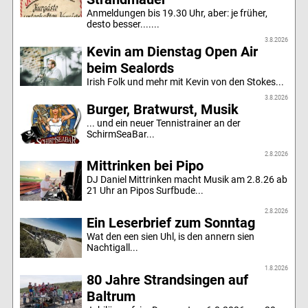
Anmeldungen bis 19.30 Uhr, aber: je früher,
desto besser.......
3.8.2026
Kevin am Dienstag Open Air
beim Sealords
Irish Folk und mehr mit Kevin von den Stokes...
3.8.2026
Burger, Bratwurst, Musik
... und ein neuer Tennistrainer an der
SchirmSeaBar...
2.8.2026
Mittrinken bei Pipo
DJ Daniel Mittrinken macht Musik am 2.8.26 ab
21 Uhr an Pipos Surfbude...
2.8.2026
Ein Leserbrief zum Sonntag
Wat den een sien Uhl, is den annern sien
Nachtigall...
1.8.2026
80 Jahre Strandsingen auf
Baltrum