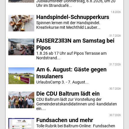
Jubiläumsfeier Donnerstag, 6.8.2026, um 20
Uhr im Strandcafé...
1.8.2026
Handspindel-Schnupperkurs
Spinnen lernen mit der Handspindel.
Kreativkurse mit Mechthild Lauber...
31.7.2026
FAISERZ3ll3N am Samstag bei
Pipos
1.8.26 ab 17 Uhr auf Pipos Terrasse am
Nordstrand...
31.7.2026
Am 6. August: Gäste gegen
Insulaners
UrlaubsCamp 3. - 7. August...
30.7.2026
Die CDU Baltrum lädt ein
CDU Baltrum lädt zur Vorstellung der
Gemeinderatskandidatinnen und -kandidaten
ein....
30.7.2026
Fundsachen und mehr
Tolle Rubrik bei Baltrum-Online: Fundsachen