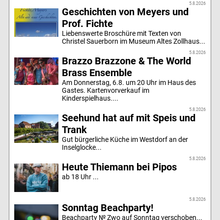
5.8.2026
Geschichten von Meyers und
Prof. Fichte
Liebenswerte Broschüre mit Texten von
Christel Sauerborn im Museum Altes Zollhaus...
5.8.2026
Brazzo Brazzone & The World
Brass Ensemble
Am Donnerstag, 6.8. um 20 Uhr im Haus des
Gastes. Kartenvorverkauf im
Kinderspielhaus....
5.8.2026
Seehund hat auf mit Speis und
Trank
Gut bürgerliche Küche im Westdorf an der
Inselglocke...
5.8.2026
Heute Thiemann bei Pipos
ab 18 Uhr ...
5.8.2026
Sonntag Beachparty!
Beachparty № Zwo auf Sonntag verschoben...