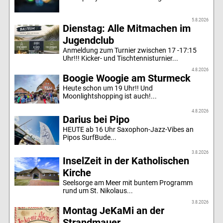
5.8.2026
Dienstag: Alle Mitmachen im
Jugendclub
Anmeldung zum Turnier zwischen 17 -17:15
Uhr!!! Kicker- und Tischtennisturnier...
4.8.2026
Boogie Woogie am Sturmeck
Heute schon um 19 Uhr!! Und
Moonlightshopping ist auch!...
4.8.2026
Darius bei Pipo
HEUTE ab 16 Uhr Saxophon-Jazz-Vibes an
Pipos SurfBude...
3.8.2026
InselZeit in der Katholischen
Kirche
Seelsorge am Meer mit buntem Programm
rund um St. Nikolaus...
3.8.2026
Montag JeKaMi an der
Strandmauer