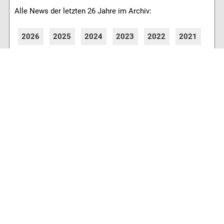
Alle News der letzten 26 Jahre im Archiv:
2026
2025
2024
2023
2022
2021
2020
2019
2018
2017
2016
2015
2014
2013
2012
2011
2010
2009
2008
2007
2006
2005
2004
2003
2002
2001
8764 Artikel online verfügbar
Webcams
Diverse Anbieter auf der Insel haben Webcams