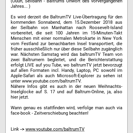
(Ouuh, Seilbahn - Baltrums Unwort des vorvergangenen
Jahres... )
Es wird derzeit die BaltrumTV Live-Übertragung für den
kommenden Sonnabend, dem 15.Dezember 2018 aus
der Seilbahn von Manhattan nach Roosevelt-Island
vorbereitet, die seit 100 Jahren im 15-Minuten-Takt
Menschen mit einer normalen Metrokarte in New York
vom Festland zur benachbarten Insel transportiert, die
früher ausschließlich nur über diese Seilbahn zugänglich
war. Nächsten Samstag wird das baltrumTV Team von
zwei Baltrumern begleitet, und die Berichterstattung
erfolgt LIVE auf you Tube, wo baltrumTV jetzt bevorzugt
auf allen Formaten incl. Handy, Laptop, PC sowohl im
Apple-Safari als auch Microsoft-Explorer zu sehen ist
unter www.youtube.com/baltrumTV.
Nähere Infos gibt es auch in der neuen Weihnachts-
Inselglocke auf S. 17 und auf Baltrum-Online, ja, also
hier jetzt.
Wann genau es stattfinden wird, verfolge man auch via
face-book - Zeitverschiebung beachten!
Link
->
www.youtube.com/baltrumTV