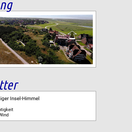
ang
tter
kiger Insel-Himmel
tigkeit
Wind