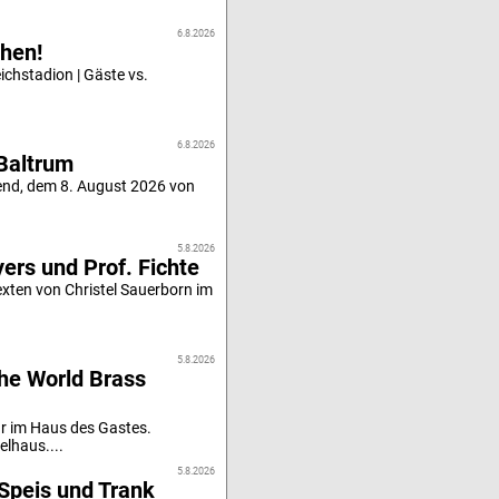
6.8.2026
hen!
chstadion | Gäste vs.
6.8.2026
Baltrum
end, dem 8. August 2026 von
5.8.2026
ers und Prof. Fichte
xten von Christel Sauerborn im
5.8.2026
he World Brass
r im Haus des Gastes.
elhaus....
5.8.2026
Speis und Trank