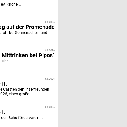
ev. Kirche...
6.8.2026
tag auf der Promenade
efühl bei Sonnenschein und
6.8.2026
 Mittrinken bei Pipos‘
 Uhr...
6.8.2026
II.
e Carsten den Inselfreunden
26, einen große...
6.8.2026
 I.
 den Schulförderverein...