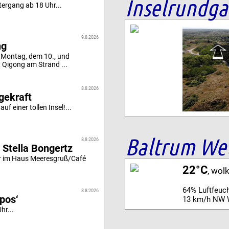
Inselrundg
ergang ab 18 Uhr...
9.8.2026
ng
 Montag, dem 10., und
t Qigong am Strand ...
8.8.2026
gekraft
uf einer tollen Insel!...
Baltrum We
8.8.2026
 Stella Bongertz
r im Haus Meeresgruß/Café
22°C
, wol
64% Luftfeuch
8.8.2026
ipos‘
13 km/h NW 
hr...