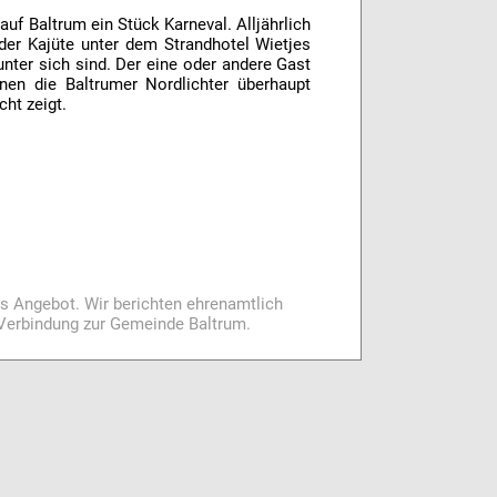
auf Baltrum ein Stück Karneval. Alljährlich
 der Kajüte unter dem Strandhotel Wietjes
 unter sich sind. Der eine oder andere Gast
nen die Baltrumer Nordlichter überhaupt
cht zeigt.
es Angebot. Wir berichten ehrenamtlich
i Verbindung zur Gemeinde Baltrum.