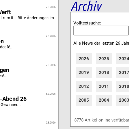
Archiv
7.8.2026
Werft
altrum II – Bitte Änderungen im
Volltextsuche:
7.8.2026
en
Alle News der letzten 26 Jah
dcafé...
2026
2025
202
7.8.2026
igen
2019
2018
201
n!...
2012
2011
201
6.8.2026
i-Abend 26
2005
2004
200
 Gewinner...
8778 Artikel online verfügba
6.8.2026