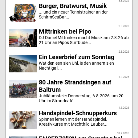
3.8.2026
Burger, Bratwurst, Musik
... und ein neuer Tennistrainer an der
SchirmSeaBar...
2.8.2026
Mittrinken bei Pipo
DJ Daniel Mittrinken macht Musik am 2.8.26 ab
21 Uhr an Pipos Surfbude...
2.8.2026
Ein Leserbrief zum Sonntag
Wat den een sien Uhl, is den annern sien
Nachtigall...
1.8.2026
80 Jahre Strandsingen auf
Baltrum
Jubiläumsfeier Donnerstag, 6.8.2026, um 20
Uhr im Strandcafé...
1.8.2026
Handspindel-Schnupperkurs
Spinnen lernen mit der Handspindel.
Kreativkurse mit Mechthild Lauber...
31.7.2026