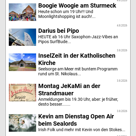
4.8.2026
Boogie Woogie am Sturmeck
Heute schon um 19 Uhr!! Und
Moonlightshopping ist auch!...
4.8.2026
Darius bei Pipo
HEUTE ab 16 Uhr Saxophon-Jazz-Vibes an
Pipos SurfBude...
3.8.2026
InselZeit in der Katholischen
Kirche
Seelsorge am Meer mit buntem Programm
rund um St. Nikolaus...
3.8.2026
Montag JeKaMi an der
Strandmauer
Anmeldungen bis 19.30 Uhr, aber: je früher,
desto besser.......
3.8.2026
Kevin am Dienstag Open Air
beim Sealords
Irish Folk und mehr mit Kevin von den Stokes...