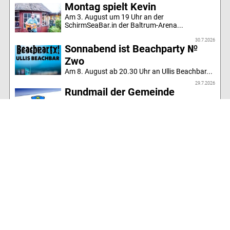
Montag spielt Kevin
Am 3. August um 19 Uhr an der
SchirmSeaBar.in der Baltrum-Arena...
30.7.2026
Sonnabend ist Beachparty №
Zwo
Am 8. August ab 20.30 Uhr an Ullis Beachbar...
29.7.2026
Rundmail der Gemeinde
Fahrräder, Hunde, Strand, Meldepflicht,
Stellenangebote...
29.7.2026
OpenAir Konzert am Donnerstag
Tolles Wetter wird vorhergesagt. Es wird ein
musikalischer Sonnenuntergang mit dem Duo
LINA BÓ....
Alle Artikel des Jahres
Inselrundgang