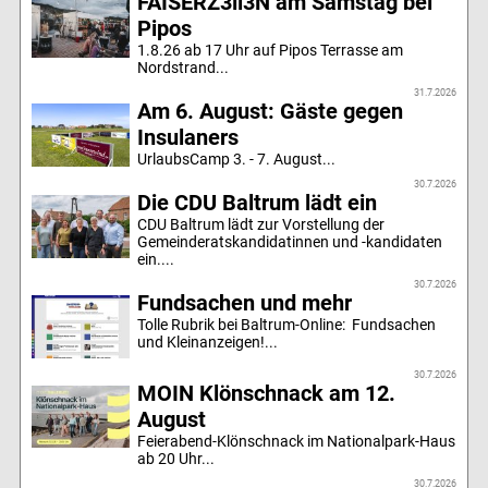
FAISERZ3ll3N am Samstag bei
Pipos
1.8.26 ab 17 Uhr auf Pipos Terrasse am
Nordstrand...
31.7.2026
Am 6. August: Gäste gegen
Insulaners
UrlaubsCamp 3. - 7. August...
30.7.2026
Die CDU Baltrum lädt ein
CDU Baltrum lädt zur Vorstellung der
Gemeinderatskandidatinnen und -kandidaten
ein....
30.7.2026
Fundsachen und mehr
Tolle Rubrik bei Baltrum-Online: Fundsachen
und Kleinanzeigen!...
30.7.2026
MOIN Klönschnack am 12.
August
Feierabend-Klönschnack im Nationalpark-Haus
ab 20 Uhr...
30.7.2026