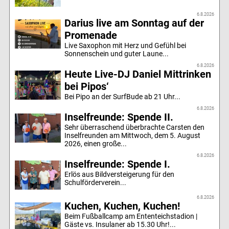
6.8.2026
Darius live am Sonntag auf der
Promenade
Live Saxophon mit Herz und Gefühl bei
Sonnenschein und guter Laune...
6.8.2026
Heute Live-DJ Daniel Mittrinken
bei Pipos‘
Bei Pipo an der SurfBude ab 21 Uhr...
6.8.2026
Inselfreunde: Spende II.
Sehr überraschend überbrachte Carsten den
Inselfreunden am Mittwoch, dem 5. August
2026, einen große...
6.8.2026
Inselfreunde: Spende I.
Erlös aus Bildversteigerung für den
Schulförderverein...
6.8.2026
Kuchen, Kuchen, Kuchen!
Beim Fußballcamp am Ententeichstadion |
Gäste vs. Insulaner ab 15.30 Uhr!...