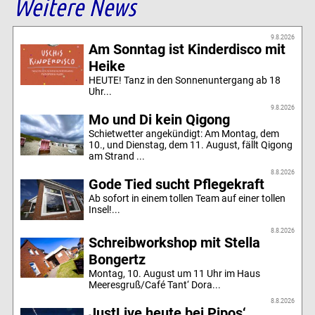
Weitere News
9.8.2026
Am Sonntag ist Kinderdisco mit
Heike
HEUTE! Tanz in den Sonnenuntergang ab 18
Uhr...
9.8.2026
Mo und Di kein Qigong
Schietwetter angekündigt: Am Montag, dem
10., und Dienstag, dem 11. August, fällt Qigong
am Strand ...
8.8.2026
Gode Tied sucht Pflegekraft
Ab sofort in einem tollen Team auf einer tollen
Insel!...
8.8.2026
Schreibworkshop mit Stella
Bongertz
Montag, 10. August um 11 Uhr im Haus
Meeresgruß/Café Tant‘ Dora...
8.8.2026
JustLive heute bei Pipos‘