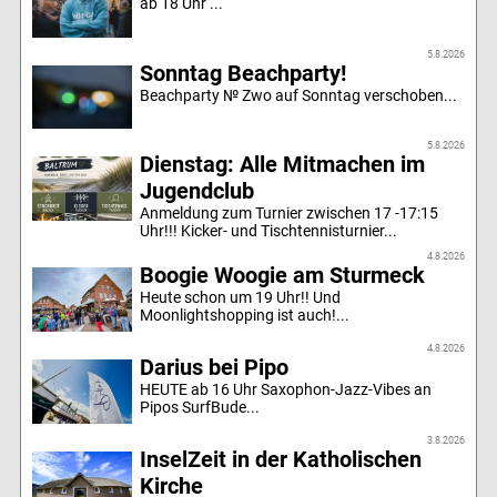
ab 18 Uhr ...
5.8.2026
Sonntag Beachparty!
Beachparty № Zwo auf Sonntag verschoben...
5.8.2026
Dienstag: Alle Mitmachen im
Jugendclub
Anmeldung zum Turnier zwischen 17 -17:15
Uhr!!! Kicker- und Tischtennisturnier...
4.8.2026
Boogie Woogie am Sturmeck
Heute schon um 19 Uhr!! Und
Moonlightshopping ist auch!...
4.8.2026
Darius bei Pipo
HEUTE ab 16 Uhr Saxophon-Jazz-Vibes an
Pipos SurfBude...
3.8.2026
InselZeit in der Katholischen
Kirche